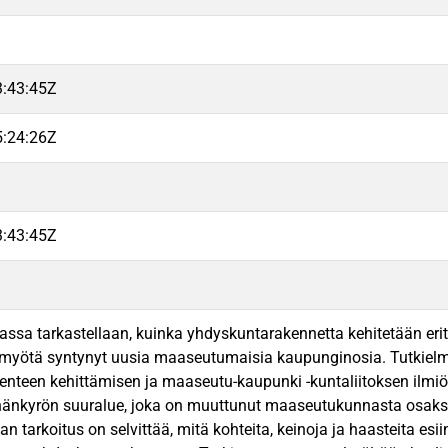
3:43:45Z
5:24:26Z
3:43:45Z
assa tarkastellaan, kuinka yhdyskuntarakennetta kehitetään erit
 myötä syntynyt uusia maaseutumaisia kaupunginosia. Tutkiel
nteen kehittämisen ja maaseutu-kaupunki -kuntaliitoksen ilmi
änkyrön suuralue, joka on muuttunut maaseutukunnasta osaksi
n tarkoitus on selvittää, mitä kohteita, keinoja ja haasteita es