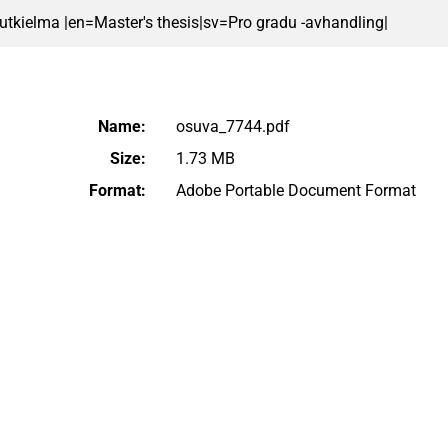
 tutkielma |en=Master's thesis|sv=Pro gradu -avhandling|
Name:
osuva_7744.pdf
Size:
1.73 MB
Format:
Adobe Portable Document Format