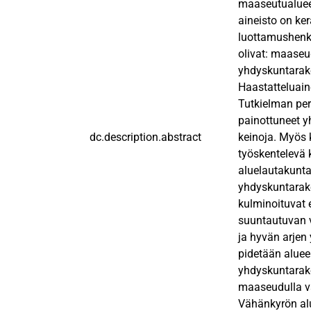
maaseutualueen
aineisto on ke
luottamushenki
olivat: maase
yhdyskuntarak
Haastatteluain
Tutkielman per
painottuneet y
dc.description.abstract
keinoja. Myös 
työskentelevä 
aluelautakunta
yhdyskuntarake
kulminoituvat 
suuntautuvan 
ja hyvän arjen
pidetään aluee
yhdyskuntarake
maaseudulla vä
Vähänkyrön alu