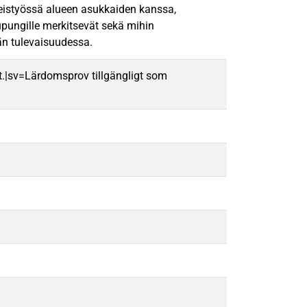
istyössä alueen asukkaiden kanssa,
pungille merkitsevät sekä mihin
än tulevaisuudessa.
t.|sv=Lärdomsprov tillgängligt som