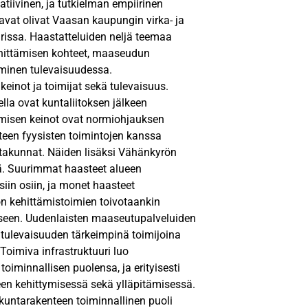
iivinen, ja tutkielman empiirinen
avat olivat Vaasan kaupungin virka- ja
rissa. Haastatteluiden neljä teemaa
hittämisen kohteet, maaseudun
minen tulevaisuudessa.
einot ja toimijat sekä tulevaisuus.
la ovat kuntaliitoksen jälkeen
ämisen keinot ovat normiohjauksen
teen fyysisten toimintojen kanssa
autakunnat. Näiden lisäksi Vähänkyrön
nä. Suurimmat haasteet alueen
iin osiin, ja monet haasteet
n kehittämistoimien toivotaankin
seen. Uudenlaisten maaseutupalveluiden
 tulevaisuuden tärkeimpinä toimijoina
Toimiva infrastruktuuri luo
iminnallisen puolensa, ja erityisesti
en kehittymisessä sekä ylläpitämisessä.
kuntarakenteen toiminnallinen puoli