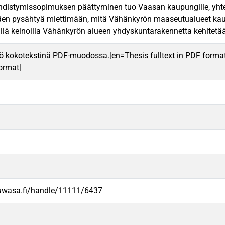
distymissopimuksen päättyminen tuo Vaasan kaupungille, yhte
den pysähtyä miettimään, mitä Vähänkyrön maaseutualueet kau
llä keinoilla Vähänkyrön alueen yhdyskuntarakennetta kehitetä
ö kokotekstinä PDF-muodossa.|en=Thesis fulltext in PDF forma
format|
.uwasa.fi/handle/11111/6437