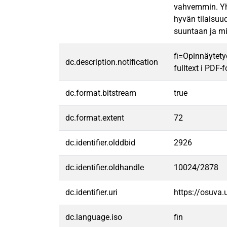
vahvemmin. Yh
hyvän tilaisuu
suuntaan ja mi
fi=Opinnäytety
dc.description.notification
fulltext i PDF-
dc.format.bitstream
true
dc.format.extent
72
dc.identifier.olddbid
2926
dc.identifier.oldhandle
10024/2878
dc.identifier.uri
https://osuva
dc.language.iso
fin