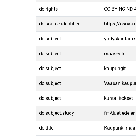
dc.rights
CC BY-NC-ND 4
dc.source.identifier
https://osuva
dc.subject
yhdyskuntara
dc.subject
maaseutu
dc.subject
kaupungit
dc.subject
Vaasan kaupu
dc.subject
kuntaliitokset
dc.subject.study
fi=Aluetiede|e
dc.title
Kaupunki maas