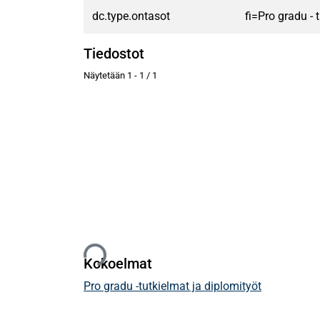
dc.type.ontasot
fi=Pro gradu -
Tiedostot
Näytetään
1 - 1 / 1
Ladataan...
Kokoelmat
Pro gradu -tutkielmat ja diplomityöt