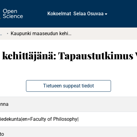
Kokoelmat
Selaa Osuvaa
tkielmat ja diplomityöt
Kaupunki maaseudun kehittäjänä: Tapaustutkimus Vähänkyrön alueesta Vaasan kaupungissa
ehittäjänä: Tapaustutkimus 
Tietueen suppeat tiedot
anna
 tiedekunta|en=Faculty of Philosophy|
to