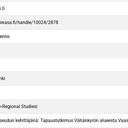
.0
.uwasa.fi/handle/10024/2878
kenne
nki
n=Regional Studies|
eudun kehittäjänä: Tapaustutkimus Vähänkyrön alueesta Vaa