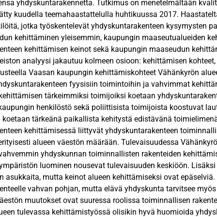
sa yhdyskuntarakennetta. Tutkimus on menetelmältään kvalitat
rätty kuudella teemahaastattelulla huhtikuussa 2017. Haastatelt
löitä, jotka työskentelevät yhdyskuntarakenteen kysymysten pa
udun kehittäminen yleisemmin, kaupungin maaseutualueiden ke
enteen kehittämisen keinot sekä kaupungin maaseudun kehittä
eiston analyysi jakautuu kolmeen osioon: kehittämisen kohteet, k
usteella Vaasan kaupungin kehittämiskohteet Vähänkyrön alueel
hdyskuntarakenteen fyysisiin toimintoihin ja vahvimmat kehitt
kehittämisen tärkeimmiksi toimijoiksi koetaan yhdyskuntaraken
kaupungin henkilöstö sekä poliittisista toimijoista koostuvat l
 koetaan tärkeänä paikallista kehitystä edistävänä toimielime
nteen kehittämisessä liittyvät yhdyskuntarakenteen toiminnallis
erityisesti alueen väestön määrään. Tulevaisuudessa Vähänkyrö
vahvemmin yhdyskunnan toiminnallisten rakenteiden kehittämi
 ympäristön luominen nousevat tulevaisuuden keskiöön. Lisäksi
n asukkaita, mutta keinot alueen kehittämiseksi ovat epäselviä. 
nteelle vahvan pohjan, mutta elävä yhdyskunta tarvitsee myös to
estön muutokset ovat suuressa roolissa toiminnallisen rakente
een tulevassa kehittämistyössä olisikin hyvä huomioida yhdys