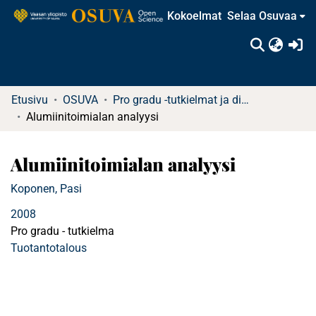
Kokoelmat
Selaa Osuvaa
(c
Etusivu
OSUVA
Pro gradu -tutkielmat ja diplomityöt (rajattu saatavuus)
Alumiinitoimialan analyysi
Alumiinitoimialan analyysi
Koponen, Pasi
2008
Pro gradu - tutkielma
Tuotantotalous