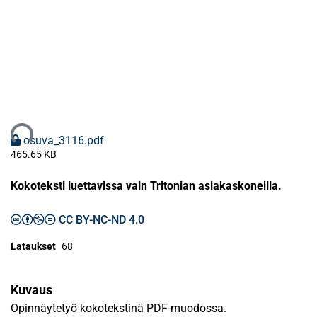
ataan...
osuva_3116.pdf
465.65 KB
Kokoteksti luettavissa vain Tritonian asiakaskoneilla.
CC BY-NC-ND 4.0
Lataukset
68
Kuvaus
Opinnäytetyö kokotekstinä PDF-muodossa.