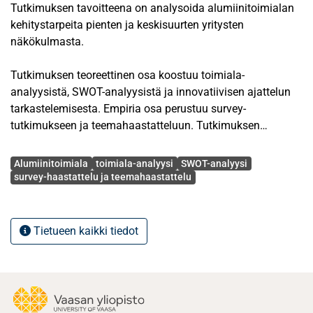
Tutkimuksen tavoitteena on analysoida alumiinitoimialan
kehitystarpeita pienten ja keskisuurten yritysten
näkökulmasta.
Tutkimuksen teoreettinen osa koostuu toimiala-
analyysistä, SWOT-analyysistä ja innovatiivisen ajattelun
tarkastelemisesta. Empiria osa perustuu survey-
tutkimukseen ja teemahaastatteluun. Tutkimuksen
näytteen muodostavat 100 Suomalaista alumiinia
Avainsanat
käyttävää yritystä sekä suurimmat suomalaiset alumiinin
Alumiinitoimiala
toimiala-analyysi
SWOT-analyysi
tuottajat ja traderit. Survey-haastattelussa kysyttiin
survey-haastattelu ja teemahaastattelu
yhdeksää strukturoitua ja yhtä avointa kysymystä.
Teemahaastattelussa käytiin henkilökohtaisesti
haastattelemassa suurimpia alumiinia käyttäviä ja
Tietueen kaikki tiedot
tuottavia yrityksiä.
Tutkimuksen perusteella pienet ja keskisuuret yritykset
kaipaavat tietoa eri alumiinin käyttö- ja
kehitysmahdollisuuksista. Varsinkin yleinen tiedon