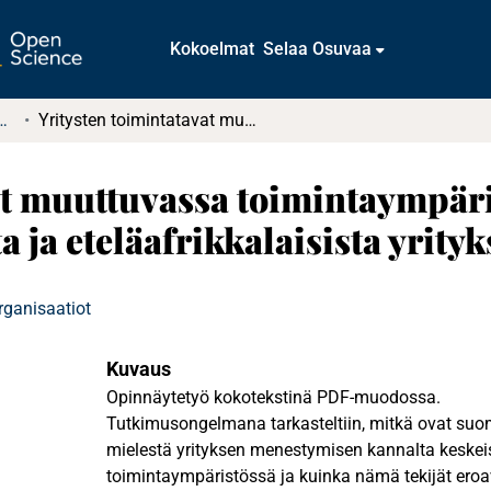
Kokoelmat
Selaa Osuvaa
t ja diplomityöt (rajattu saatavuus)
Yritysten toimintatavat muuttuvassa toimintaympäristössä – vertaileva tutkimus suomalaisista ja eteläafrikkalaisista yrityksistä
at muuttuvassa toimintaympäri
 ja eteläafrikkalaisista yrityk
rganisaatiot
Kuvaus
Opinnäytetyö kokotekstinä PDF-muodossa.
Tutkimusongelmana tarkasteltiin, mitkä ovat suom
mielestä yrityksen menestymisen kannalta keskei
toimintaympäristössä ja kuinka nämä tekijät eroa