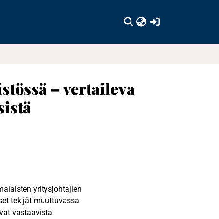
(current)
stössä – vertaileva
sistä
alaisten yritysjohtajien
set tekijät muuttuvassa
vat vastaavista