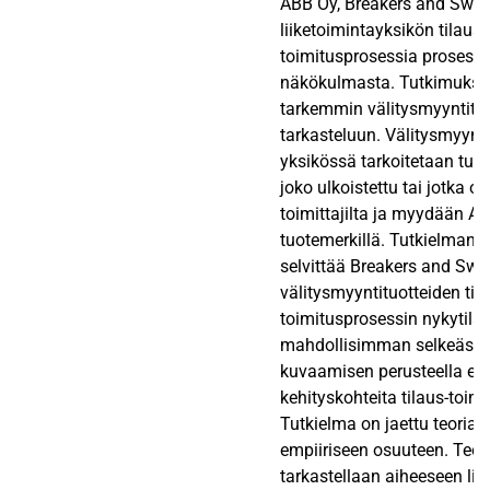
ABB Oy, Breakers and Swit
liiketoimintayksikön tilaus-
toimitusprosessia prosess
näkökulmasta. Tutkimukse
tarkemmin välitysmyyntitu
tarkasteluun. Välitysmyynti
yksikössä tarkoitetaan tuott
joko ulkoistettu tai jotka o
toimittajilta ja myydään A
tuotemerkillä. Tutkielman t
selvittää Breakers and Swi
välitysmyyntituotteiden tila
toimitusprosessin nykytila 
mahdollisimman selkeästi.
kuvaamisen perusteella esi
kehityskohteita tilaus-toim
Tutkielma on jaettu teoriao
empiiriseen osuuteen. Teo
tarkastellaan aiheeseen lii