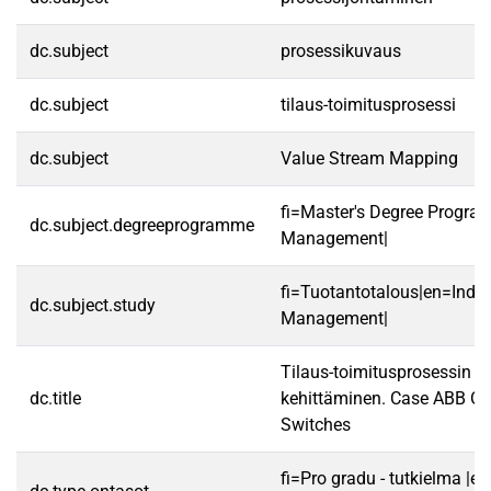
dc.subject
prosessikuvaus
dc.subject
tilaus-toimitusprosessi
dc.subject
Value Stream Mapping
fi=Master's Degree Program
dc.subject.degreeprogramme
Management|
fi=Tuotantotalous|en=Indus
dc.subject.study
Management|
Tilaus-toimitusprosessin 
dc.title
kehittäminen. Case ABB Oy
Switches
fi=Pro gradu - tutkielma |e