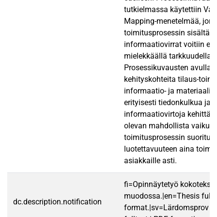
tutkielmassa käytettiin Va
Mapping-menetelmää, jonka 
toimitusprosessin sisältämä
informaatiovirrat voitiin esi
mielekkäällä tarkkuudella.
Prosessikuvausten avulla h
kehityskohteita tilaus-toim
informaatio- ja materiaalivi
erityisesti tiedonkulkua ja
informaatiovirtoja kehittäm
olevan mahdollista vaikutta
toimitusprosessin suoritus
luotettavuuteen aina toimit
asiakkaille asti.
fi=Opinnäytetyö kokotekst
muodossa.|en=Thesis fullt
dc.description.notification
format.|sv=Lärdomsprov ti