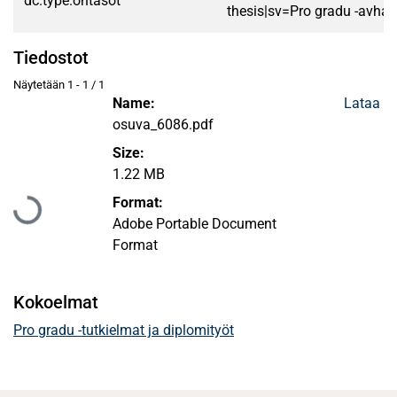
dc.type.ontasot
thesis|sv=Pro gradu -avhan
Tiedostot
Näytetään
1 - 1 / 1
Name:
Lataa
osuva_6086.pdf
Size:
1.22 MB
Ladataan...
Format:
Adobe Portable Document
Format
Kokoelmat
Pro gradu -tutkielmat ja diplomityöt