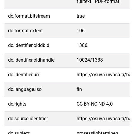
fulltext i PDF-format|
dc.format.bitstream
true
dc.format.extent
106
dc.identifier.olddbid
1386
dc.identifier.oldhandle
10024/1338
dc.identifier.uri
https://osuva.uwasa.fi/h
dc.language.iso
fin
dc.rights
CC BY-NC-ND 4.0
dc.source.identifier
https://osuva.uwasa.fi/h
dc.subject
prosessijohtaminen