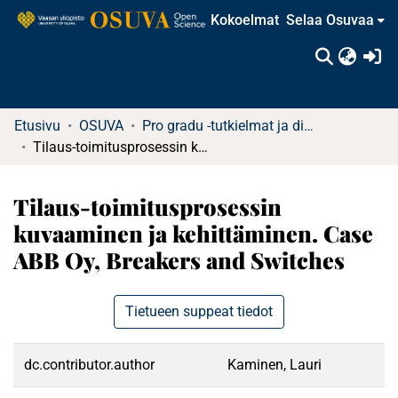
Kokoelmat
Selaa Osuvaa
(c
Etusivu
OSUVA
Pro gradu -tutkielmat ja diplomityöt
Tilaus-toimitusprosessin kuvaaminen ja kehittäminen. Case ABB Oy, Breakers and Switches
Tilaus-toimitusprosessin
kuvaaminen ja kehittäminen. Case
ABB Oy, Breakers and Switches
Tietueen suppeat tiedot
dc.contributor.author
Kaminen, Lauri