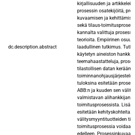
kirjallisuuden ja artikkeleid
prosessin osatekijöitä, pro
kuvaamisen ja kehittämisen
sekä tilaus-toimitusproses
kannalta valittuja prosess
teorioita. Empiirinen osuus
dc.description.abstract
laadullinen tutkimus. Tut
käytetyn aineiston hankkim
teemahaastatteluja, proses
tilastollisen datan keräämi
toiminnanohjausjärjestelm
tuloksina esitetään proses
ABB:n ja kuuden sen välity
valmistavan alihankkijan ti
toimitusprosessista. Lisäks
esitetään kehityskohteita, j
välitysmyyntituotteiden tila
toimitusprosessia voidaan 
edelleen. Prosessinkuvaam