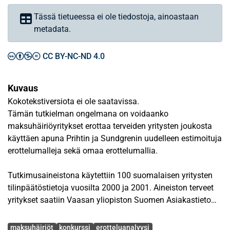
Tässä tietueessa ei ole tiedostoja, ainoastaan
metadata.
CC BY-NC-ND 4.0
Kuvaus
Kokotekstiversiota ei ole saatavissa.
Tämän tutkielman ongelmana on voidaanko
maksuhäiriöyritykset erottaa terveiden yritysten joukosta
käyttäen apuna Prihtin ja Sundgrenin uudelleen estimoituja
erottelumalleja sekä omaa erottelumallia.
Tutkimusaineistona käytettiin 100 suomalaisen yritysten
tilinpäätöstietoja vuosilta 2000 ja 2001. Aineiston terveet
yritykset saatiin Vaasan yliopiston Suomen Asiakastieto
Oy:n julkaisemasta VOITTO+ -tilinpäätöstietokannasta.
Avainsanat
Vastaavasti maksuhäiriöyritykset saatiin Vaasan yliopiston
maksuhäiriöt
konkurssi
erotteluanalyysi