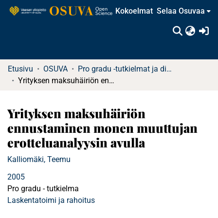
Kokoelmat
Selaa Osuvaa
(c
Etusivu
OSUVA
Pro gradu -tutkielmat ja diplomityöt
Yrityksen maksuhäiriön ennustaminen monen muuttujan erotteluanalyysin avulla
Yrityksen maksuhäiriön
ennustaminen monen muuttujan
erotteluanalyysin avulla
Kalliomäki, Teemu
2005
Pro gradu - tutkielma
Laskentatoimi ja rahoitus