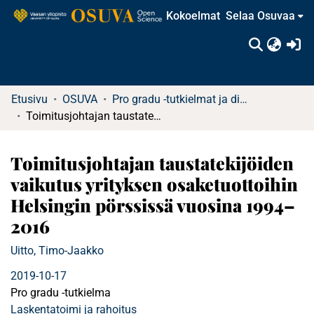
Kokoelmat
Selaa Osuvaa
(c
Etusivu
OSUVA
Pro gradu -tutkielmat ja diplomityöt
Toimitusjohtajan taustatekijöiden vaikutus yrityksen osaketuottoihin Helsingin pörssissä vuosina 1994–2016
Toimitusjohtajan taustatekijöiden
vaikutus yrityksen osaketuottoihin
Helsingin pörssissä vuosina 1994–
2016
Uitto, Timo-Jaakko
2019-10-17
Pro gradu -tutkielma
Laskentatoimi ja rahoitus