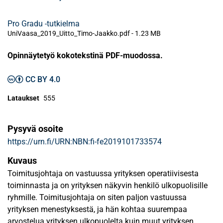
Pro Gradu -tutkielma
UniVaasa_2019_Uitto_Timo-Jaakko.pdf -
1.23 MB
Opinnäytetyö kokotekstinä PDF-muodossa.
CC BY 4.0
Lataukset
555
Pysyvä osoite
https://urn.fi/URN:NBN:fi-fe2019101733574
Kuvaus
Toimitusjohtaja on vastuussa yrityksen operatiivisesta
toiminnasta ja on yrityksen näkyvin henkilö ulkopuolisille
ryhmille. Toimitusjohtaja on siten paljon vastuussa
yrityksen menestyksestä, ja hän kohtaa suurempaa
arvostelua yrityksen ulkopuolelta kuin muut yrityksen