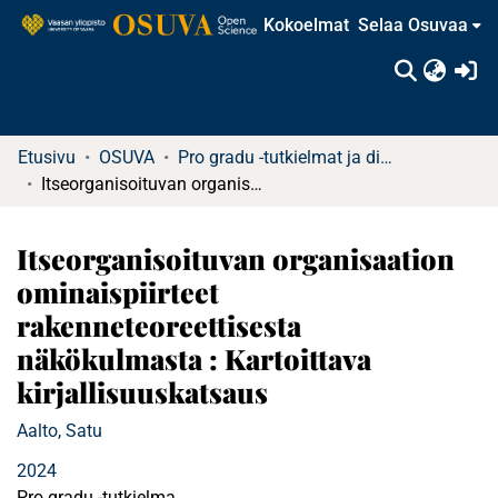
Kokoelmat
Selaa Osuvaa
(c
Etusivu
OSUVA
Pro gradu -tutkielmat ja diplomityöt
Itseorganisoituvan organisaation ominaispiirteet rakenneteoreettisesta näkökulmasta : Kartoittava kirjallisuuskatsaus
Itseorganisoituvan organisaation
ominaispiirteet
rakenneteoreettisesta
näkökulmasta : Kartoittava
kirjallisuuskatsaus
Aalto, Satu
2024
Pro gradu -tutkielma