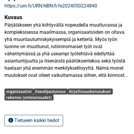
https://urn.fi/URN:NBN:fi-fe2024050224840
Kuvaus
Pärjätäkseen yhä kiihtyvällä nopeudella muuttuvassa ja
kompleksisessa maailmassa, organisaatioiden on oltava
yhä muuntautumiskykyisempiä ja ketteriä. Myös työn
luonne on muuttunut, rutiininomaiset työt ovat
vähentymässä ja yhä useampi työtehtävä edellyttää
asiantuntijuutta ja itsenäistä päätöksentekoa sekä työstä
haetaan yhä enemmän merkityksellisyyttä. Nämä monet
muutokset ovat olleet vaikuttamassa siihen, että kiinnostus
itseohjautuvuutta, yhteisöohjautuvuutta sekä
Avainsanat
itseorganisoitumista kohtaan on kasvanut.
organisaatiot
itseohjautuvuus
kirjallisuuskatsaukset
rakenne (ominaisuudet)
Tässä tutkielmassa keskitytään itseorganisoitumiseen
organisaation organisoitumistapana. Ilmiötä tarkastellaan
rakenneteoreettisen viitekehyksessä keskittyen
Tietueen kaikki tiedot
strukturalistiseen näkemykseen organisaatiosta, joka
muodostuu kolmesta toisiaan tukevasta elementistä: