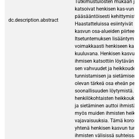
Tutkimustulosten mukaan joh
katsoivat henkisen kas-vun o
pääsääntöisesti kehittymistä
dc.description.abstract
Haastatteluissa esiintyivät k
kasvun osa-alueiden piirteet.
Itsetuntemuksen lisääntymistä
voimakkaasti henkiseen kas
kuuluvana. Henkisen kasvun
ihmisen katsottiin löytävän
sen vahvuudet ja heikkoudet.
tunnistamisen ja sietämisen k
olevan tärkeä osa eheän per-
soonallisuuden löytymistä. 
henkilökohtaisten heikkouks
ja sietäminen auttoi ihmist
myös muiden ihmisten heikko
vajavaisuuksia. Tämä korost
yhtenä henkisen kasvun tunnu
ihmisten välisissä suhteissa.