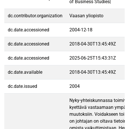
of Business Studies|
dc.contributor.organization
Vaasan yliopisto
dc.date.accessioned
2004-12-18
dc.date.accessioned
2018-04-30T13:45:49Z
dc.date.accessioned
2025-06-25T15:43:31Z
dc.date.available
2018-04-30T13:45:49Z
dc.date.issued
2004
Nyky-yhteiskunnassa toimivie
kyettävä vastaamaan ympäri
muutoksiin. Voidakseen toimi
on johtajan on oltava tietoine
omista vaikuttimistaan. Hen