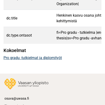
Organization|
Henkinen kasvu osana johta
dc.title
kehittymistä
fi=Pro gradu - tutkielma |en=
dc.type.ontasot
thesis|sv=Pro gradu -avhandl
Kokoelmat
Pro gradu -tutkielmat ja diplomityöt
osuva@uwasa.fi