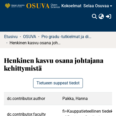
Kokoelmat
Selaa Osuvaa
(c
Etusivu
OSUVA
Pro gradu -tutkielmat ja diplomityöt
Henkinen kasvu osana johtajana kehittymistä
Henkinen kasvu osana johtajana
kehittymistä
Tietueen suppeat tiedot
dc.contributor.author
Pakka, Hanna
fi=Kauppatieteellinen tiedek
dc.contributor.faculty