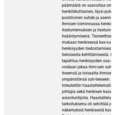
päämäärä on saavuttaa oma
henkilökohtainen, täysi potent
positiivinen suhde ja asenn
Ihmisen toiminnassa henkin
itsetuntemuksen ja itsetunno
lisääntymisenä. Teoreettisen
mukaan henkisessä kas-vuss
henkisyyden tiedostamisesta 
tietoisesta kehittämisestä. 
tapahtuu henkisyyden osa-alue
voidaan jakaa ihmi-sen suht
itseensä ja toisaalta ihmisen
ympäristönsä suh-teeseen. T
toteutettiin haastattelemalla e
johtajia sekä henkisen kasvu
asiantuntijoita. Haastatteluje
tarkoituksena oli selvittää joh
näkemyksiä henkisestä kasvu