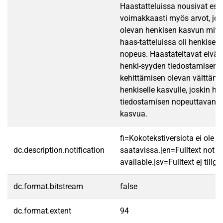
Haastatteluissa nousivat esil
voimakkaasti myös arvot, joid
olevan henkisen kasvun mitta
haas-tatteluissa oli henkisen
nopeus. Haastateltavat eivät
henki-syyden tiedostamisen ja
kehittämisen olevan välttäm
henkiselle kasvulle, joskin he
tiedostamisen nopeuttavan h
kasvua.
fi=Kokotekstiversiota ei ole
dc.description.notification
saatavissa.|en=Fulltext not
available.|sv=Fulltext ej tillgä
dc.format.bitstream
false
dc.format.extent
94