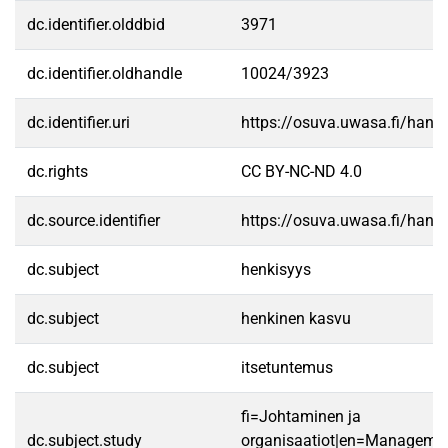
dc.identifier.olddbid
3971
dc.identifier.oldhandle
10024/3923
dc.identifier.uri
https://osuva.uwasa.fi/han
dc.rights
CC BY-NC-ND 4.0
dc.source.identifier
https://osuva.uwasa.fi/han
dc.subject
henkisyys
dc.subject
henkinen kasvu
dc.subject
itsetuntemus
fi=Johtaminen ja
dc.subject.study
organisaatiot|en=Manageme