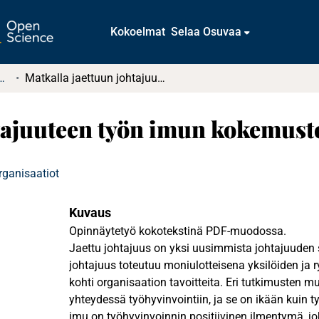
Kokoelmat
Selaa Osuvaa
t ja diplomityöt (rajattu saatavuus)
Matkalla jaettuun johtajuuteen työn imun kokemusten saattelemana
htajuuteen työn imun kokemust
rganisaatiot
Kuvaus
Opinnäytetyö kokotekstinä PDF-muodossa.
Jaettu johtajuus on yksi uusimmista johtajuuden
johtajuus toteutuu moniulotteisena yksilöiden ja 
kohti organisaation tavoitteita. Eri tutkimusten 
yhteydessä työhyvinvointiin, ja se on ikään kuin 
imu on työhyvinvoinnin positiivinen ilmentymä, jo