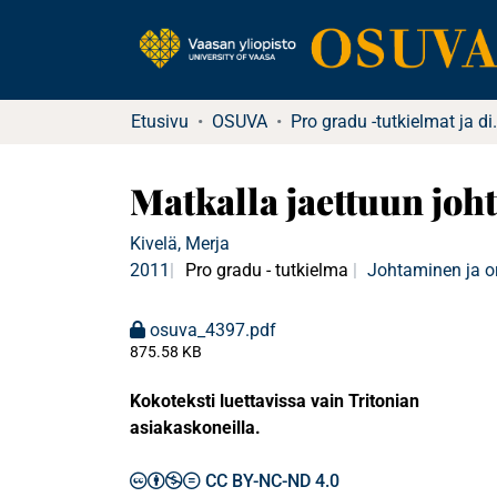
Etusivu
OSUVA
Pro gradu -tutkielma
Matkalla jaettuun jo
Kivelä, Merja
2011
Pro gradu - tutkielma
Johtaminen ja o
osuva_4397.pdf
875.58 KB
Kokoteksti luettavissa vain Tritonian
asiakaskoneilla.
CC BY-NC-ND 4.0