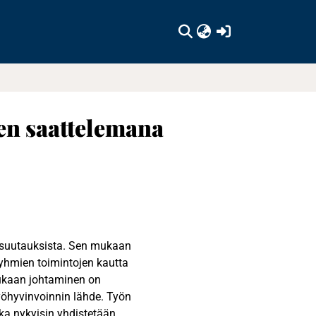
(current)
en saattelemana
 suutauksista. Sen mukaan
ryhmien toimintojen kautta
mukaan johtaminen on
työhyvinvoinnin lähde. Työn
ka nykyisin yhdistetään