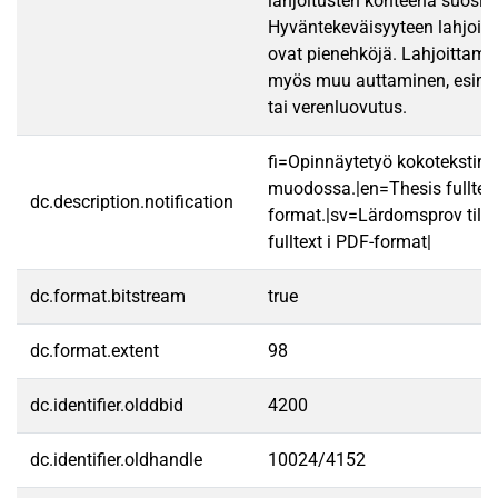
lahjoitusten kohteena suositu
Hyväntekeväisyyteen lahjoit
ovat pienehköjä. Lahjoittamise
myös muu auttaminen, esimer
tai verenluovutus.
fi=Opinnäytetyö kokotekstin
muodossa.|en=Thesis fulltex
dc.description.notification
format.|sv=Lärdomsprov till
fulltext i PDF-format|
dc.format.bitstream
true
dc.format.extent
98
dc.identifier.olddbid
4200
dc.identifier.oldhandle
10024/4152