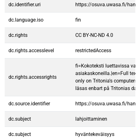
dc.identifier.uri
https://osuva.uwasa.fi/han
dc.language.iso
fin
dc.rights
CC BY-NC-ND 4.0
dc.rights.accesslevel
restrictedAccess
fi=Kokoteksti luettavissa vain
asiakaskoneilla.|en=Full text
dc.rights.accessrights
only on Tritonia's computers.
läsas enbart på Tritonias dato
dc.source.identifier
https://osuva.uwasa.fi/han
dc.subject
lahjoittaminen
dc.subject
hyväntekeväisyys