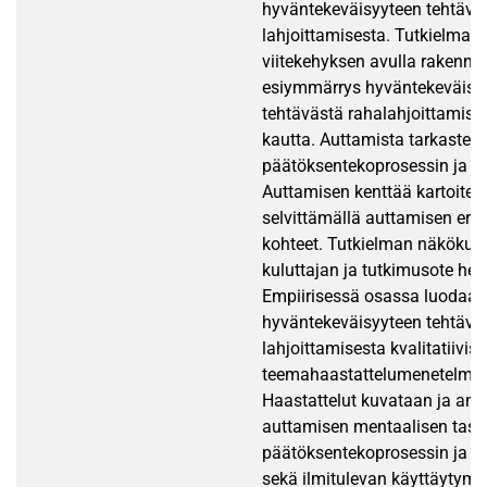
hyväntekeväisyyteen tehtäväs
lahjoittamisesta. Tutkielman 
viitekehyksen avulla rakenne
esiymmärrys hyväntekeväisy
tehtävästä rahalahjoittamise
kautta. Auttamista tarkastel
päätöksentekoprosessin ja mo
Auttamisen kenttää kartoite
selvittämällä auttamisen eril
kohteet. Tutkielman näkökul
kuluttajan ja tutkimusote he
Empiirisessä osassa luodaan
hyväntekeväisyyteen tehtäväs
lahjoittamisesta kvalitatiivis
teemahaastattelumenetelmän
Haastattelut kuvataan ja an
auttamisen mentaalisen tason
päätöksentekoprosessin ja mo
sekä ilmitulevan käyttäytymi