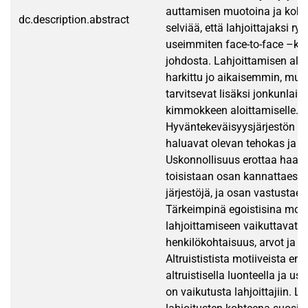
auttamisen muotoina ja kohte
dc.description.abstract
selviää, että lahjoittajaksi r
useimmiten face-to-face –k
johdosta. Lahjoittamisen alo
harkittu jo aikaisemmin, mut
tarvitsevat lisäksi jonkunlais
kimmokkeen aloittamiselle.
Hyväntekeväisyysjärjestön lah
haluavat olevan tehokas ja lu
Uskonnollisuus erottaa haast
toisistaan osan kannattaessa
järjestöjä, ja osan vastustaes
Tärkeimpinä egoistisina moti
lahjoittamiseen vaikuttavat 
henkilökohtaisuus, arvot ja n
Altruististista motiiveista emp
altruistisella luonteella ja us
on vaikutusta lahjoittajiin. L