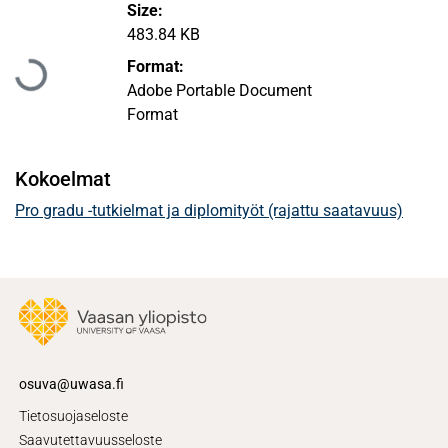
Size:
483.84 KB
Ladataan...
Format:
Adobe Portable Document
Format
Kokoelmat
Pro gradu -tutkielmat ja diplomityöt (rajattu saatavuus)
osuva@uwasa.fi
Tietosuojaseloste
Saavutettavuusseloste