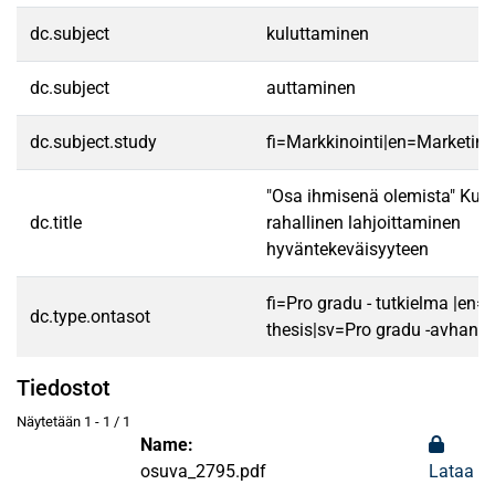
dc.subject
kuluttaminen
dc.subject
auttaminen
dc.subject.study
fi=Markkinointi|en=Marketing
"Osa ihmisenä olemista" Kulu
dc.title
rahallinen lahjoittaminen
hyväntekeväisyyteen
fi=Pro gradu - tutkielma |en=
dc.type.ontasot
thesis|sv=Pro gradu -avhandl
Tiedostot
Näytetään
1 - 1 / 1
Name:
osuva_2795.pdf
Lataa