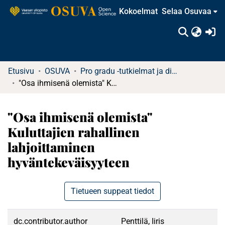
Kokoelmat
Selaa Osuvaa
(c
Etusivu
OSUVA
Pro gradu -tutkielmat ja diplomityöt (rajattu saatavuus)
"Osa ihmisenä olemista" Kuluttajien rahallinen lahjoittaminen hyväntekeväisyyteen
"Osa ihmisenä olemista"
Kuluttajien rahallinen
lahjoittaminen
hyväntekeväisyyteen
Tietueen suppeat tiedot
dc.contributor.author
Penttilä, Iiris