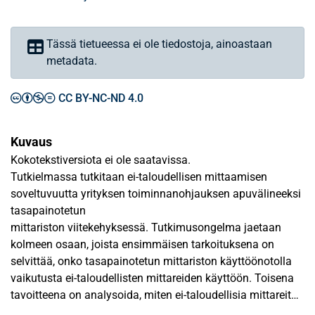
Tässä tietueessa ei ole tiedostoja, ainoastaan
metadata.
CC BY-NC-ND 4.0
Kuvaus
Kokotekstiversiota ei ole saatavissa.
Tutkielmassa tutkitaan ei-taloudellisen mittaamisen
soveltuvuutta yrityksen toiminnanohjauksen apuvälineeksi
tasapainotetun
mittariston viitekehyksessä. Tutkimusongelma jaetaan
kolmeen osaan, joista ensimmäisen tarkoituksena on
selvittää, onko tasapainotetun mittariston käyttöönotolla
vaikutusta ei-taloudellisten mittareiden käyttöön. Toisena
tavoitteena on analysoida, miten ei-taloudellisia mittareita
käytetään mittaristossa. Tutkimuksessa selvitetään myös,