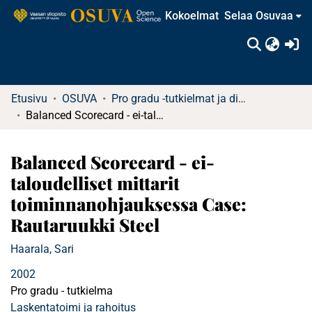
Kokoelmat
Selaa Osuvaa
(c
Etusivu
OSUVA
Pro gradu -tutkielmat ja diplomityöt
Balanced Scorecard - ei-taloudelliset mittarit toiminnanohjauksessa Case: Rautaruukki Steel
Balanced Scorecard - ei-
taloudelliset mittarit
toiminnanohjauksessa Case:
Rautaruukki Steel
Haarala, Sari
2002
Pro gradu - tutkielma
Laskentatoimi ja rahoitus