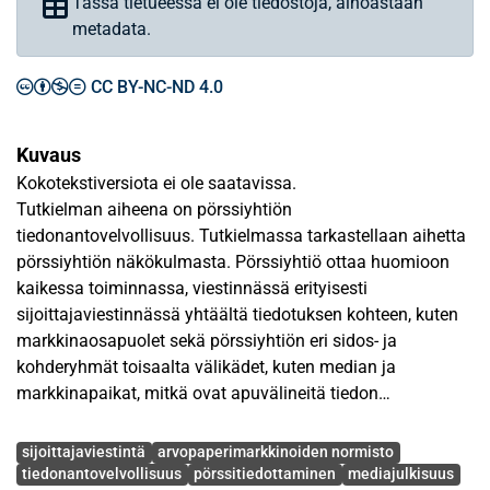
Tässä tietueessa ei ole tiedostoja, ainoastaan
metadata.
CC BY-NC-ND 4.0
Kuvaus
Kokotekstiversiota ei ole saatavissa.
Tutkielman aiheena on pörssiyhtiön
tiedonantovelvollisuus. Tutkielmassa tarkastellaan aihetta
pörssiyhtiön näkökulmasta. Pörssiyhtiö ottaa huomioon
kaikessa toiminnassa, viestinnässä erityisesti
sijoittajaviestinnässä yhtäältä tiedotuksen kohteen, kuten
markkinaosapuolet sekä pörssiyhtiön eri sidos- ja
kohderyhmät toisaalta välikädet, kuten median ja
markkinapaikat, mitkä ovat apuvälineitä tiedon
välittymisessä arvopaperimarkkinoille sekä
Avainsanat
mediajulkisuuteen. Tarkoituksena on huomioida
sijoittajaviestintä
arvopaperimarkkinoiden normisto
arvopaperimarkkinoilla vallitsevat olosuhteet. Tehokkaat ja
tiedonantovelvollisuus
pörssitiedottaminen
mediajulkisuus