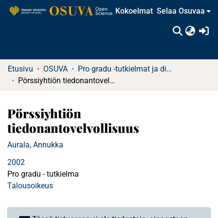
Kokoelmat
Selaa Osuvaa
(c
Etusivu
OSUVA
Pro gradu -tutkielmat ja diplomityöt
Pörssiyhtiön tiedonantovelvollisuus
Pörssiyhtiön
tiedonantovelvollisuus
Aurala, Annukka
2002
Pro gradu - tutkielma
Talousoikeus