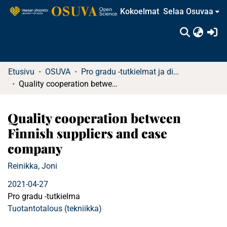
Kokoelmat
Selaa Osuvaa
(c
Etusivu
OSUVA
Pro gradu -tutkielmat ja diplomityöt
Quality cooperation between Finnish suppliers and case company
Quality cooperation between
Finnish suppliers and case
company
Reinikka, Joni
2021-04-27
Pro gradu -tutkielma
Tuotantotalous (tekniikka)