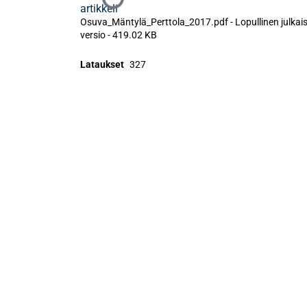
Ladataan...
artikkeli
Osuva_Mäntylä_Perttola_2017.pdf -
Lopullinen julkai
versio
-
419.02 KB
Lataukset
327