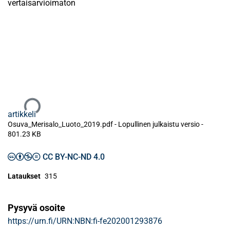
vertaisarvioimaton
Ladataan...
artikkeli
Osuva_Merisalo_Luoto_2019.pdf -
Lopullinen julkaistu versio
-
801.23 KB
CC BY-NC-ND 4.0
Lataukset
315
Pysyvä osoite
https://urn.fi/URN:NBN:fi-fe202001293876