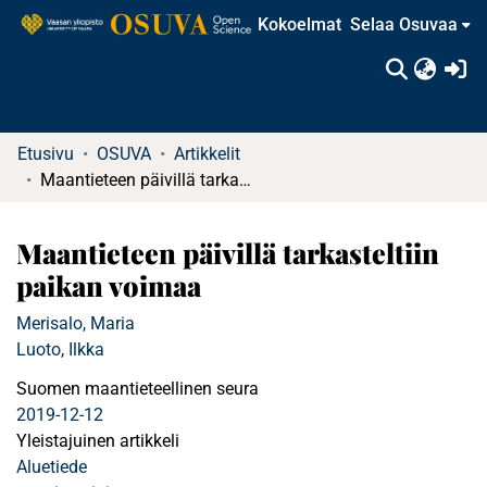
Kokoelmat
Selaa Osuvaa
(c
Etusivu
OSUVA
Artikkelit
Maantieteen päivillä tarkasteltiin paikan voimaa
Maantieteen päivillä tarkasteltiin
paikan voimaa
Merisalo, Maria
Luoto, Ilkka
Suomen maantieteellinen seura
2019-12-12
Yleistajuinen artikkeli
Aluetiede