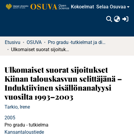
Kokoelmat
Selaa Osuvaa
(c
Etusivu
OSUVA
Pro gradu -tutkielmat ja diplomityöt
Ulkomaiset suorat sijoitukset Kiinan talouskasvun selittäjänä – Induktiivinen sisällönanalyysi vuosilta 1993–2003
Ulkomaiset suorat sijoitukset
Kiinan talouskasvun selittäjänä –
Induktiivinen sisällönanalyysi
vuosilta 1993–2003
Tarkio, Irene
2005
Pro gradu - tutkielma
Kansantaloustiede