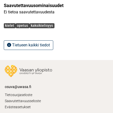
Saavutettavuusominaisuudet
Ei tietoa saavutettavuudesta
Avainsanat
kielet
opetus
kaksikielisyys
Tietueen kaikki tiedot
osuva@uwasa.fi
Tietosuojaseloste
Saavutettavuusseloste
Evästeasetukset