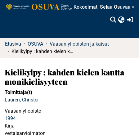
Kokoelmat
Selaa Osuvaa
(c
Etusivu
OSUVA
Vaasan yliopiston julkaisut
Kielikylpy : kahden kielen kautta monikielisyyteen
Kielikylpy : kahden kielen kautta
monikielisyyteen
Toimittaja(t)
Lauren, Christer
Vaasan yliopisto
1994
Kirja
vertaisarvioimaton