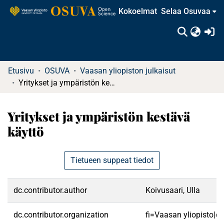
Kokoelmat
Selaa Osuvaa
(c
Etusivu
OSUVA
Vaasan yliopiston julkaisut
Yritykset ja ympäristön kestävä käyttö
Yritykset ja ympäristön kestävä
käyttö
Tietueen suppeat tiedot
dc.contributor.author
Koivusaari, Ulla
dc.contributor.organization
fi=Vaasan yliopisto|e