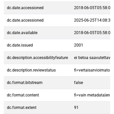
dc.date.accessioned
2018-06-05T05:58:00
dc.date.accessioned
2025-06-25T14:08:31
dc.date.available
2018-06-05T05:58:00
dc.date.issued
2001
dc.description.accessibilityfeature
ei tietoa saavutettav
dc.description.reviewstatus
fi=vertaisarvioimato
dc.format.bitstream
false
dc.format.content
fi=vain metadata|en=
dc.format.extent
91