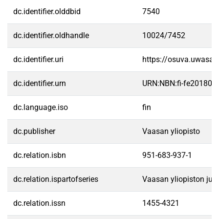
dc.identifier.olddbid
7540
dc.identifier.oldhandle
10024/7452
dc.identifier.uri
https://osuva.uwasa.
dc.identifier.urn
URN:NBN:fi-fe20180
dc.language.iso
fin
dc.publisher
Vaasan yliopisto
dc.relation.isbn
951-683-937-1
dc.relation.ispartofseries
Vaasan yliopiston julk
dc.relation.issn
1455-4321