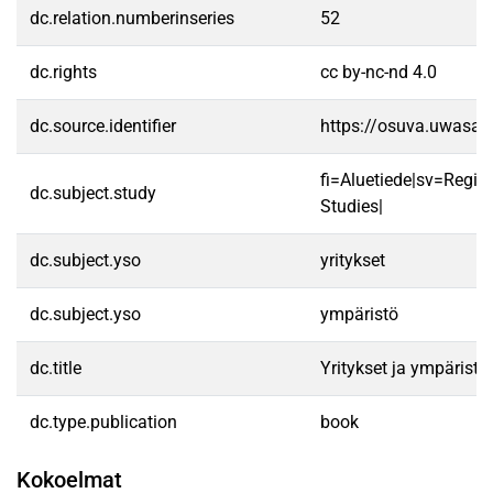
dc.relation.numberinseries
52
dc.rights
cc by-nc-nd 4.0
dc.source.identifier
https://osuva.uwasa.
fi=Aluetiede|sv=Regi
dc.subject.study
Studies|
dc.subject.yso
yritykset
dc.subject.yso
ympäristö
dc.title
Yritykset ja ympäristö
dc.type.publication
book
Kokoelmat