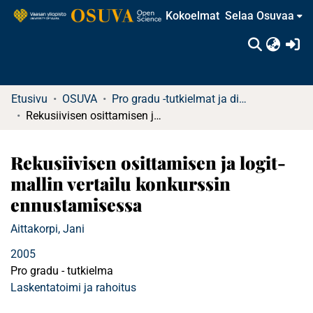
Kokoelmat
Selaa Osuvaa
(c
Etusivu
OSUVA
Pro gradu -tutkielmat ja diplomityöt
Rekusiivisen osittamisen ja logit-mallin vertailu konkurssin ennustamisessa
Rekusiivisen osittamisen ja logit-
mallin vertailu konkurssin
ennustamisessa
Aittakorpi, Jani
2005
Pro gradu - tutkielma
Laskentatoimi ja rahoitus