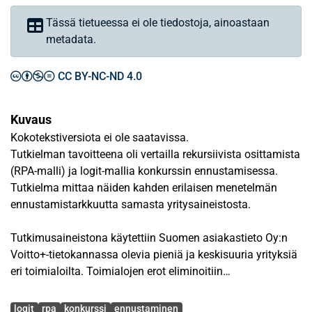
Tässä tietueessa ei ole tiedostoja, ainoastaan
metadata.
CC BY-NC-ND 4.0
Kuvaus
Kokotekstiversiota ei ole saatavissa.
Tutkielman tavoitteena oli vertailla rekursiivista osittamista
(RPA-malli) ja logit-mallia konkurssin ennustamisessa.
Tutkielma mittaa näiden kahden erilaisen menetelmän
ennustamistarkkuutta samasta yritysaineistosta.
Tutkimusaineistona käytettiin Suomen asiakastieto Oy:n
Voitto+-tietokannassa olevia pieniä ja keskisuuria yrityksiä
eri toimialoilta. Toimialojen erot eliminoitiin
vastinparimenettelyllä ja pareja muodostettiin 30
Avainsanat
kappaletta.
logit
rpa
konkurssi
ennustaminen