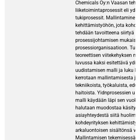
Chemicals Oy:n Vaasan teht
liiketoimintaprosessit eli ydin
tukiprosessit. Mallintaminen l
kehittämistyöhön, jota kohde
tehdään tavoitteena siirtyä
prosessijohtamisen mukaise
prosessiorganisaatioon. Tut
teoreettisen viitekehyksen m
luvussa kaksi esitettävä ydi
uudistamisen malli ja luku ko
kerrotaan mallintamisesta ja 
tekniikoista, työkaluista, edui
haitoista. Yidnprosessien uu
malli käydään läpi sen vuoksi,
halutaan muodostaa käsitys
asiayhteydestä siitä huolimatt
kohdeyrityksen kehittämistyö
arkaluontoisen sisältönsä vu
Mallintamisen tekemisessä o