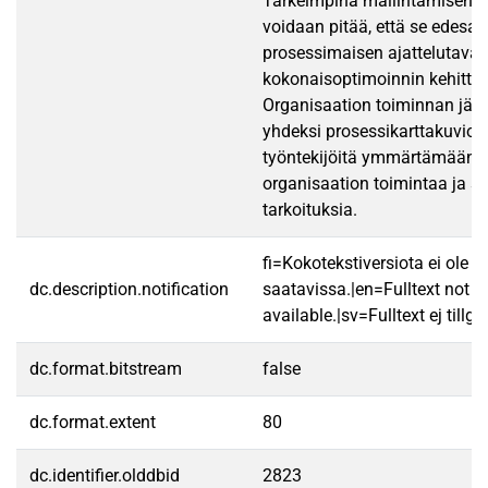
Tärkeimpinä mallintamisen h
voidaan pitää, että se edesau
prosessimaisen ajattelutavan
kokonaisoptimoinnin kehitty
Organisaation toiminnan jär
yhdeksi prosessikarttakuviok
työntekijöitä ymmärtämään
organisaation toimintaa ja s
tarkoituksia.
fi=Kokotekstiversiota ei ole
dc.description.notification
saatavissa.|en=Fulltext not
available.|sv=Fulltext ej tillgä
dc.format.bitstream
false
dc.format.extent
80
dc.identifier.olddbid
2823