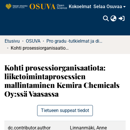
Kokoelmat
Selaa Osuvaa
(c
Etusivu
OSUVA
Pro gradu -tutkielmat ja diplomityöt
Kohti prosessiorganisaatiota: liiketoimintaprosessien mallintaminen Kemira Chemicals Oy:ssä Vaasassa
Kohti prosessiorganisaatiota:
liiketoimintaprosessien
mallintaminen Kemira Chemicals
Oy:ssä Vaasassa
Tietueen suppeat tiedot
dc.contributor.author
Linnanmäki, Anne