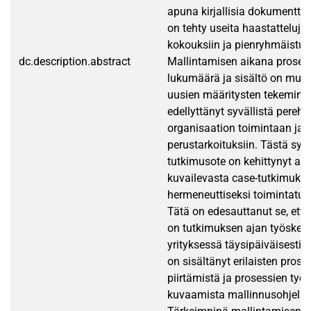
apuna kirjallisia dokumentteja
on tehty useita haastatteluja 
kokouksiin ja pienryhmäistun
dc.description.abstract
Mallintamisen aikana proses
lukumäärä ja sisältö on muutt
uusien määritysten tekemine
edellyttänyt syvällistä pereh
organisaation toimintaan ja 
perustarkoituksiin. Tästä syy
tutkimusote on kehittynyt ana
kuvailevasta case-tutkimuks
hermeneuttiseksi toimintatut
Tätä on edesauttanut se, että
on tutkimuksen ajan työskenn
yrityksessä täysipäiväisesti.
on sisältänyt erilaisten pros
piirtämistä ja prosessien työ
kuvaamista mallinnusohjelma