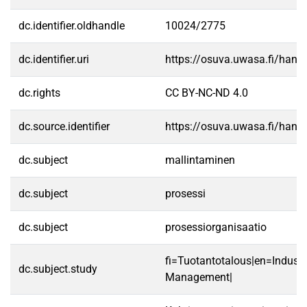
dc.identifier.oldhandle
10024/2775
dc.identifier.uri
https://osuva.uwasa.fi/han
dc.rights
CC BY-NC-ND 4.0
dc.source.identifier
https://osuva.uwasa.fi/han
dc.subject
mallintaminen
dc.subject
prosessi
dc.subject
prosessiorganisaatio
fi=Tuotantotalous|en=Industr
dc.subject.study
Management|