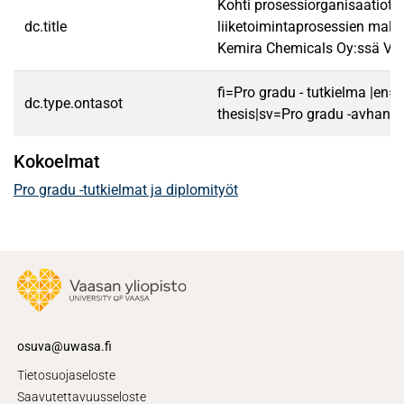
Kohti prosessiorganisaatiota:
dc.title
liiketoimintaprosessien mall
Kemira Chemicals Oy:ssä Va
fi=Pro gradu - tutkielma |en=
dc.type.ontasot
thesis|sv=Pro gradu -avhandl
Kokoelmat
Pro gradu -tutkielmat ja diplomityöt
osuva@uwasa.fi
Tietosuojaseloste
Saavutettavuusseloste