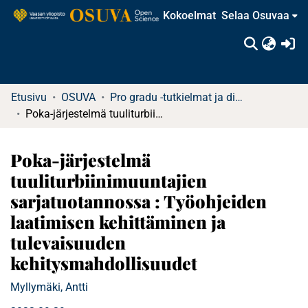
Kokoelmat
Selaa Osuvaa
(c
Etusivu
OSUVA
Pro gradu -tutkielmat ja diplomityöt
Poka-järjestelmä tuuliturbiinimuuntajien sarjatuotannossa : Työohjeiden laatimisen kehittäminen ja tulevaisuuden kehitysmahdollisuudet
Poka-järjestelmä
tuuliturbiinimuuntajien
sarjatuotannossa : Työohjeiden
laatimisen kehittäminen ja
tulevaisuuden
kehitysmahdollisuudet
Myllymäki, Antti