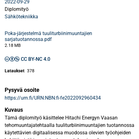
2022-09-29
Diplomityö
Sähkötekniikka
Poka-järjestelmä tuuliturbiinimuuntajien
sarjatuotannossa.pdf
2.18 MB
CC BY-NC 4.0
Lataukset
378
Pysyvä osoite
https://urn.fi/URN:NBN:fi-fe2022092960434
Kuvaus
Tämä diplomityö käsittelee Hitachi Energyn Vaasan
tehomuuntajatehtaalla tuuliturbiinimuuntajien tuotannossa
käytettävien digitaalisessa muodossa olevien työohjeiden