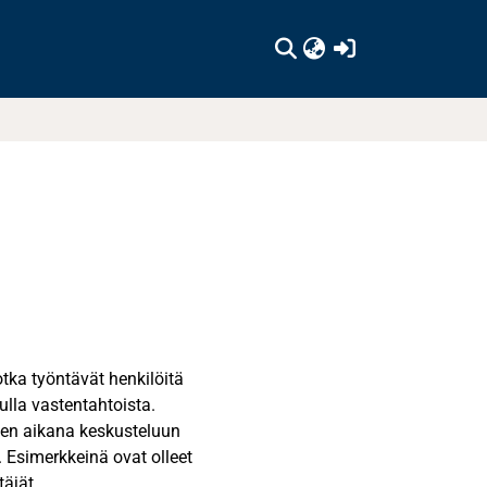
(current)
jotka työntävät henkilöitä
tulla vastentahtoista.
ien aikana keskusteluun
 Esimerkkeinä ovat olleet
täjät.