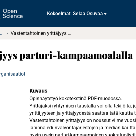
Kokoelmat
Selaa Osuvaa
t ja diplomityöt (rajattu saatavuus)
Vastentahtoinen yrittäjyys parturi-kampaamoalalla
äjyys parturi-kampaamoalalla
rganisaatiot
Kuvaus
Opinnäytetyö kokotekstinä PDF-muodossa.
Yrittäjäksi ryhtymisen taustalla voi olla tekijöitä, 
yrittäjyyteen ja yrittäjyydestä saattaa tätä kautta 
Vastentahtoinen yrittäjyys on noussut viime vuos
lähinnä edunvalvontajärjestöjen ja median kautta.
hyvin usein parturi-kampaamoiden vuokratuoliyrit