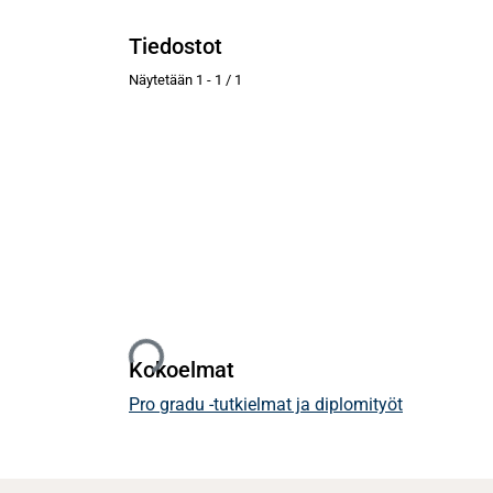
Tiedostot
Näytetään
1 - 1 / 1
Ladataan...
Kokoelmat
Pro gradu -tutkielmat ja diplomityöt