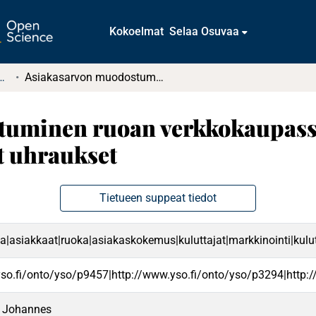
Kokoelmat
Selaa Osuvaa
tkielmat ja diplomityöt
Asiakasarvon muodostuminen ruoan verkkokaupassa : Vaakakupissa koetut hyödyt ja tehdyt uhraukset
tuminen ruoan verkkokaupassa
yt uhraukset
Tietueen suppeat tiedot
|asiakkaat|ruoka|asiakaskokemus|kuluttajat|markkinointi|kulut
yso.fi/onto/yso/p9457|http://www.yso.fi/onto/yso/p3294|http:
e Johannes