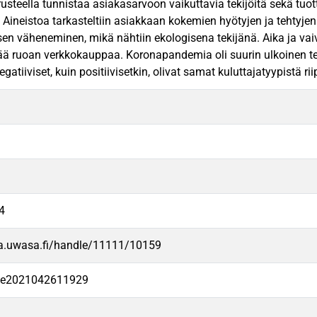
rusteella tunnistaa asiakasarvoon vaikuttavia tekijöitä sekä tuo
Aineistoa tarkasteltiin asiakkaan kokemien hyötyjen ja tehtyjen 
n väheneminen, mikä nähtiin ekologisena tekijänä. Aika ja vaiv
ä ruoan verkkokauppaa. Koronapandemia oli suurin ulkoinen teki
 negatiiviset, kuin positiivisetkin, olivat samat kuluttajatyypistä r
4
va.uwasa.fi/handle/11111/10159
-fe2021042611929