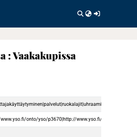
(current)
 : Vaakakupissa
tajakäyttäytyminen|palvelut|ruokalajit|uhraaminen|fi
//www.yso.fi/onto/yso/p3670|http://www.yso.fi/onto/yso/p2488