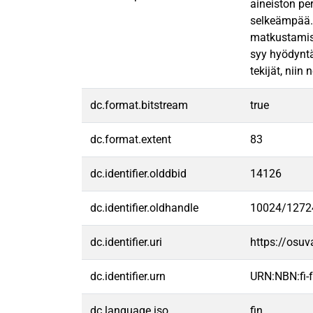
aineiston pe
selkeämpää. 
matkustamise
syy hyödyntä
tekijät, niin
dc.format.bitstream
true
dc.format.extent
83
dc.identifier.olddbid
14126
dc.identifier.oldhandle
10024/1272
dc.identifier.uri
https://osu
dc.identifier.urn
URN:NBN:fi
dc.language.iso
fin