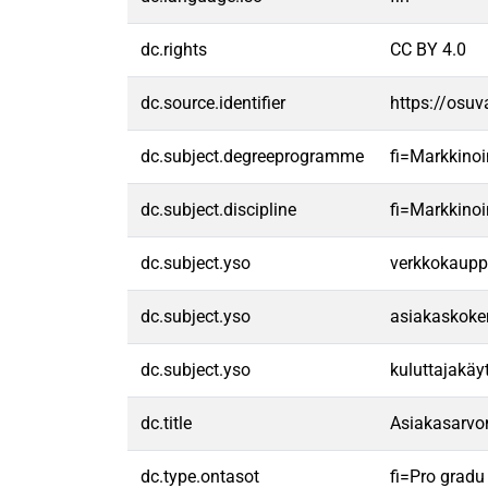
dc.rights
CC BY 4.0
dc.source.identifier
https://osu
dc.subject.degreeprogramme
fi=Markkino
dc.subject.discipline
fi=Markkinoi
dc.subject.yso
verkkokaup
dc.subject.yso
asiakaskok
dc.subject.yso
kuluttajakäy
dc.title
Asiakasarvo
dc.type.ontasot
fi=Pro gradu