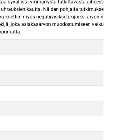
ttaa syvällistä ymmärrystä tutkittavasta aiheesta. Haastateltavi
uhrauksien kautta. Näiden pohjalta tutkimuksessa onnistuttiin t
a koettiin myös negatiivisiksi tekijöiksi arvon muodostumisen 
jä, joka asiakasarvon muodostumiseen vaikutti. Tutkimuksessa k
iippumatta.