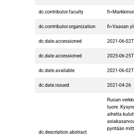
dc.contributor.faculty
fi=Markkinoi
dc.contributor.organization
fi=Vaasan yl
dc.date.accessioned
2021-06-02T
dc.date.accessioned
2025-06-25T
dc.date.available
2021-06-02T
dc.date.issued
2021-04-26
Ruoan verkko
tuore. Kysyn
aihetta kulu
asiakasarvo
pyritään mit
dc.description.abstract