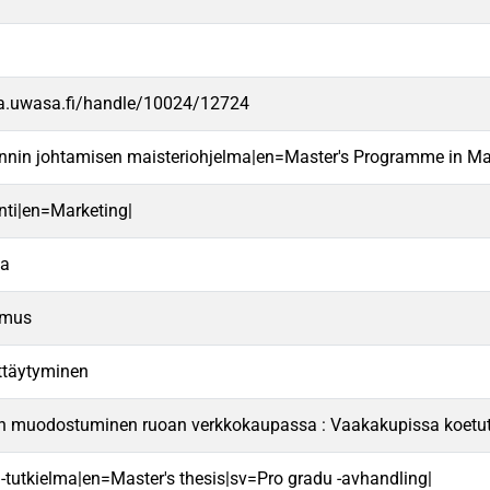
va.uwasa.fi/handle/10024/12724
innin johtamisen maisteriohjelma|en=Master's Programme in M
nti|en=Marketing|
pa
emus
ttäytyminen
n muodostuminen ruoan verkkokaupassa : Vaakakupissa koetut 
 -tutkielma|en=Master's thesis|sv=Pro gradu -avhandling|