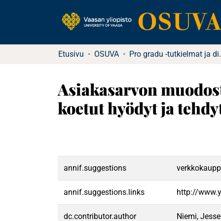
Etusivu
OSUVA
Pro gradu -tu
Asiakasarvon muodos
koetut hyödyt ja tehd
annif.suggestions
verkkokauppa
annif.suggestions.links
http://www.
dc.contributor.author
Niemi, Jess