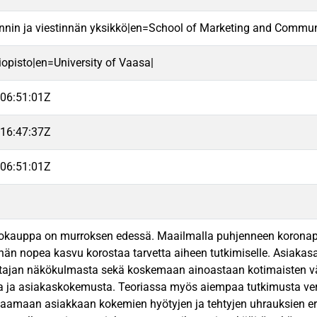
nnin ja viestinnän yksikkö|en=School of Marketing and Commun
iopisto|en=University of Vaasa|
06:51:01Z
16:47:37Z
06:51:01Z
kauppa on murroksen edessä. Maailmalla puhjenneen koronapan
nän nopea kasvu korostaa tarvetta aiheen tutkimiselle. Asiakas
ttajan näkökulmasta sekä koskemaan ainoastaan kotimaisten väh
a ja asiakaskokemusta. Teoriassa myös aiempaa tutkimusta ver
taamaan asiakkaan kokemien hyötyjen ja tehtyjen uhrauksien ero