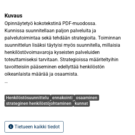
Kuvaus
Opinnäytetyö kokotekstinä PDF-muodossa.
Kunnissa suunnitellaan paljon palveluita ja
palvelutoimintaa sekä tehdään strategioita. Toiminnan
suunnittelun lisäksi täytyisi myös suunnitella, millaisia
henkilöstövoimavaroja kyseisten palveluiden
toteuttamiseksi tarvitaan. Strategioissa määriteltyihin
tavoitteisiin pääseminen edellyttää henkilöstön
oikeanlaista määrää ja osaamista.
Tutkielman tarkoituksena on selvittää, mitä
Avainsanat
henkilöstösuunnittelu on kunnissa ja miten se on
Henkilöstösuunnittelu
ennakointi
osaaminen
yhteydessä kuntien strategioihin. Näitä
strateginen henkilöstöjohtaminen
kunnat
tutkimuskysymyksiä lähestytään strategisen johtamisen ja
strategisen henkilöstöjohtamisen näkökulmista.
Henkilöstösuunnittelun painopisteenä on ennakointi ja
Tietueen kaikki tiedot
osaaminen. Lisäksi tutkimuksessa nostetaan esille