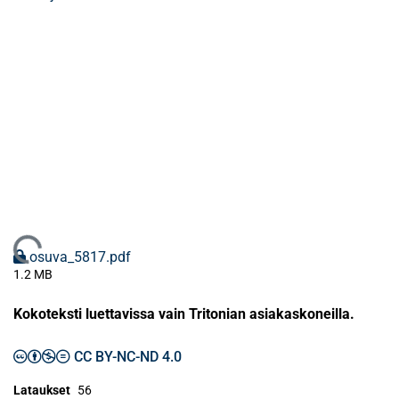
Ladataan...
osuva_5817.pdf
1.2 MB
Kokoteksti luettavissa vain Tritonian asiakaskoneilla.
CC BY-NC-ND 4.0
Lataukset
56