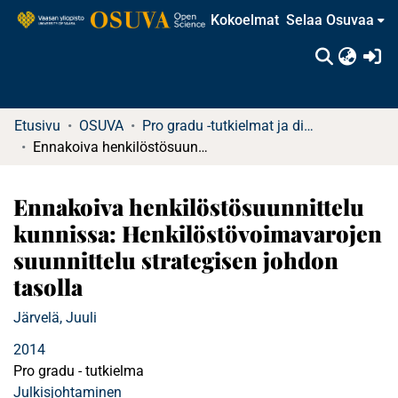
Kokoelmat
Selaa Osuvaa
(c
Etusivu
OSUVA
Pro gradu -tutkielmat ja diplomityöt (rajattu saatavuus)
Ennakoiva henkilöstösuunnittelu kunnissa: Henkilöstövoimavarojen suunnittelu strategisen johdon tasolla
Ennakoiva henkilöstösuunnittelu
kunnissa: Henkilöstövoimavarojen
suunnittelu strategisen johdon
tasolla
Järvelä, Juuli
2014
Pro gradu - tutkielma
Julkisjohtaminen