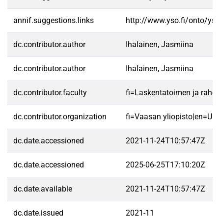
annif.suggestions.links
http://www.yso.fi/onto/ys
dc.contributor.author
Ihalainen, Jasmiina
dc.contributor.author
Ihalainen, Jasmiina
dc.contributor.faculty
fi=Laskentatoimen ja raho
dc.contributor.organization
fi=Vaasan yliopisto|en=Uni
dc.date.accessioned
2021-11-24T10:57:47Z
dc.date.accessioned
2025-06-25T17:10:20Z
dc.date.available
2021-11-24T10:57:47Z
dc.date.issued
2021-11