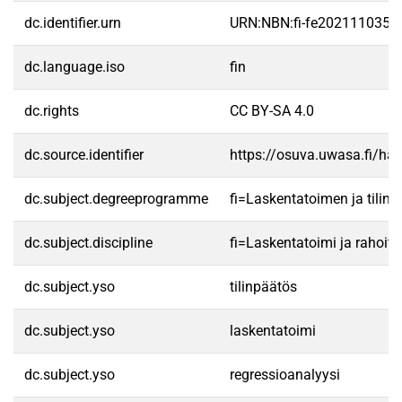
dc.identifier.urn
URN:NBN:fi-fe2021110353
dc.language.iso
fin
dc.rights
CC BY-SA 4.0
dc.source.identifier
https://osuva.uwasa.fi/h
dc.subject.degreeprogramme
fi=Laskentatoimen ja tilin
dc.subject.discipline
fi=Laskentatoimi ja rahoit
dc.subject.yso
tilinpäätös
dc.subject.yso
laskentatoimi
dc.subject.yso
regressioanalyysi