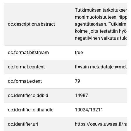
Tutkimuksen tarkoituksena o
monimuotoisuuteen, riippum
dc.description.abstract
agenttiteoriaan. Tutkielman
kolme, joita testattiin hyö
negatiivinen vaikutus tulok
dc.format.bitstream
true
dc.format.content
fi=vain metadata|en=meta
dc.format.extent
79
dc.identifier.olddbid
14987
dc.identifier.oldhandle
10024/13211
dc.identifier.uri
https://osuva.uwasa.fi/h