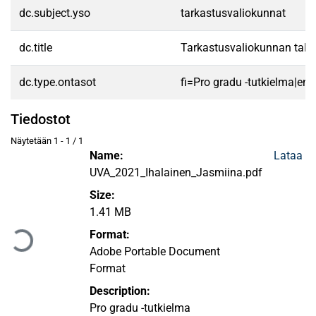
dc.subject.yso
tarkastusvaliokunnat
dc.title
Tarkastusvaliokunnan talou
dc.type.ontasot
fi=Pro gradu -tutkielma|en
Tiedostot
Näytetään
1 - 1 / 1
Name:
Lataa
UVA_2021_Ihalainen_Jasmiina.pdf
Size:
Ladataan...
1.41 MB
Format:
Adobe Portable Document
Format
Description:
Pro gradu -tutkielma