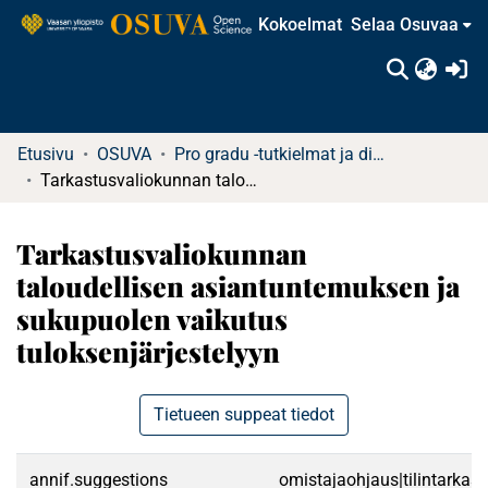
Kokoelmat
Selaa Osuvaa
(c
Etusivu
OSUVA
Pro gradu -tutkielmat ja diplomityöt
Tarkastusvaliokunnan taloudellisen asiantuntemuksen ja sukupuolen vaikutus tuloksenjärjestelyyn
Tarkastusvaliokunnan
taloudellisen asiantuntemuksen ja
sukupuolen vaikutus
tuloksenjärjestelyyn
Tietueen suppeat tiedot
annif.suggestions
omistajaohjaus|tilintarkast