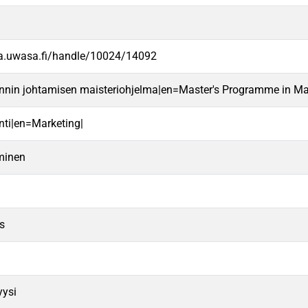
va.uwasa.fi/handle/10024/14092
innin johtamisen maisteriohjelma|en=Master's Programme in M
nti|en=Marketing|
minen
s
yysi