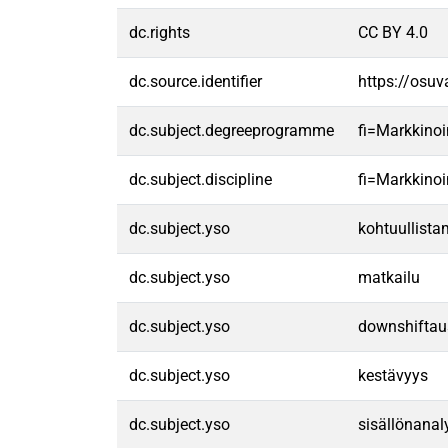
dc.rights
CC BY 4.0
dc.source.identifier
https://osu
dc.subject.degreeprogramme
fi=Markkino
dc.subject.discipline
fi=Markkinoi
dc.subject.yso
kohtuullista
dc.subject.yso
matkailu
dc.subject.yso
downshiftau
dc.subject.yso
kestävyys
dc.subject.yso
sisällönanal