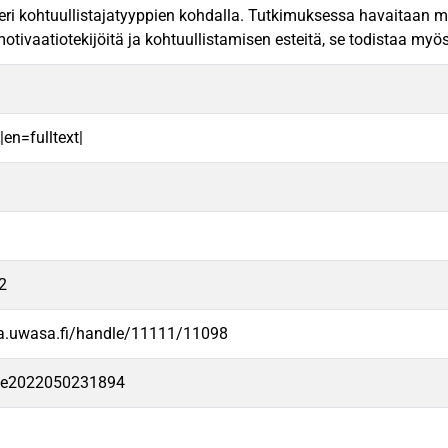
eri kohtuullistajatyyppien kohdalla. Tutkimuksessa havaitaan myö
motivaatiotekijöitä ja kohtuullistamisen esteitä, se todistaa my
|en=fulltext|
2
va.uwasa.fi/handle/11111/11098
-fe2022050231894