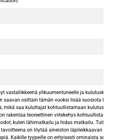
ication|
yt vastaliikkeenä ylikuumentuneelle ja kulutuskeskeiselle kul
saavan osittain tämän vuoksi lisää suosiota kuluttajien keskuude
 mikä saa kuluttajat kohtuullistamaan kulutustaan erityisesti 
rakentaa teoreettinen viitekehys kohtuullistamisesta matkailun k
, kuten lähimatkailu ja hidas matkailu. Tutkielman toisena tavo
oitteena on löytää aineiston läpileikkaavan ananalyysin perust
piä. Kaikille tyypeille on erityisesti ominaista se, että kohtuul