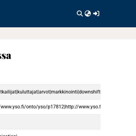
(current)
ssa
ailijat|kuluttajat|arvot|markkinointi|downshiftaus|fi
//www.yso.fi/onto/yso/p17812|http://www.yso.fi/onto/yso/p85