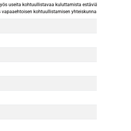
s useita kohtuullistavaa kuluttamista estäviä tekijöitä, joihin
ös vapaaehtoisen kohtuullistamisen yhteiskunnallisen kontribuut