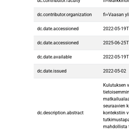
dc.contributor.faculty
fi=Markkinoi
dc.contributor.organization
fi=Vaasan yl
dc.date.accessioned
2022-05-19T
dc.date.accessioned
2025-06-25T
dc.date.available
2022-05-19T
dc.date.issued
2022-05-02
Kulutuksen v
tietoisemmin
matkailualaa
seuraavien k
dc.description.abstract
kontekstiin 
tutkimustapa
mahdollista t