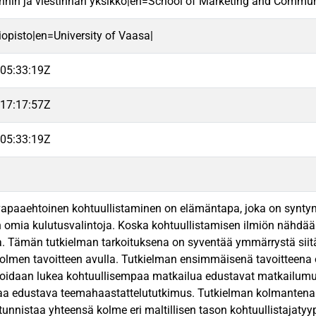
nnin ja viestinnän yksikkö|en=School of Marketing and Commun
iopisto|en=University of Vaasa|
05:33:19Z
17:17:57Z
05:33:19Z
apaaehtoinen kohtuullistaminen on elämäntapa, joka on syntyn
 omia kulutusvalintoja. Koska kohtuullistamisen ilmiön nähdään 
. Tämän tutkielman tarkoituksena on syventää ymmärrystä siitä,
olmen tavoitteen avulla. Tutkielman ensimmäisenä tavoitteena on 
voidaan lukea kohtuullisempaa matkailua edustavat matkailumuodot
a edustava teemahaastattelututkimus. Tutkielman kolmantena tav
unnistaa yhteensä kolme eri maltillisen tason kohtuullistajatyyp