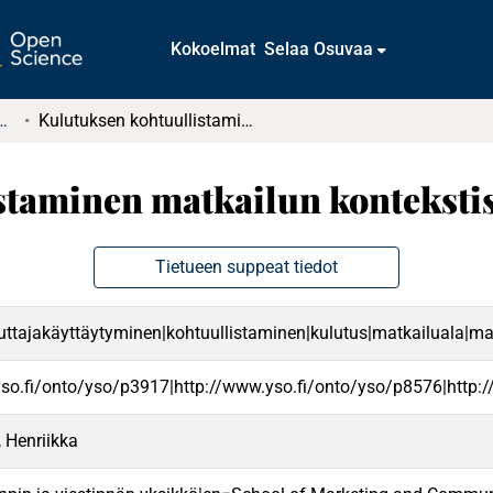
Kokoelmat
Selaa Osuvaa
tkielmat ja diplomityöt
Kulutuksen kohtuullistaminen matkailun kontekstissa
staminen matkailun konteksti
Tietueen suppeat tiedot
uttajakäyttäytyminen|kohtuullistaminen|kulutus|matkailuala|matk
yso.fi/onto/yso/p3917|http://www.yso.fi/onto/yso/p8576|http:
 Henriikka