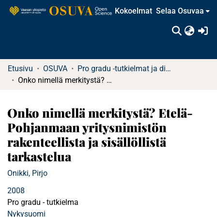
Kokoelmat
Selaa Osuvaa
(c
Etusivu
OSUVA
Pro gradu -tutkielmat ja diplomityöt
Onko nimellä merkitystä? Etelä-Pohjanmaan yritysnimistön rakenteellista ja sisällöllistä tarkastelua
Onko nimellä merkitystä? Etelä-
Pohjanmaan yritysnimistön
rakenteellista ja sisällöllistä
tarkastelua
Onikki, Pirjo
2008
Pro gradu - tutkielma
Nykysuomi