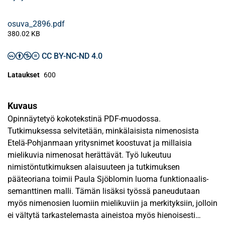
osuva_2896.pdf
380.02 KB
CC BY-NC-ND 4.0
Lataukset
600
Kuvaus
Opinnäytetyö kokotekstinä PDF-muodossa.
Tutkimuksessa selvitetään, minkälaisista nimenosista
Etelä-Pohjanmaan yritysnimet koostuvat ja millaisia
mielikuvia nimenosat herättävät. Työ lukeutuu
nimistöntutkimuksen alaisuuteen ja tutkimuksen
pääteoriana toimii Paula Sjöblomin luoma funktionaalis-
semanttinen malli. Tämän lisäksi työssä paneudutaan
myös nimenosien luomiin mielikuviin ja merkityksiin, jolloin
ei vältytä tarkastelemasta aineistoa myös hienoisesti