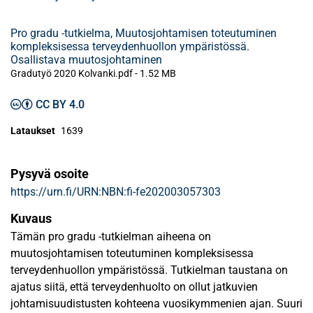
Pro gradu -tutkielma, Muutosjohtamisen toteutuminen
kompleksisessa terveydenhuollon ympäristössä.
Osallistava muutosjohtaminen
Gradutyö 2020 Kolvanki.pdf -
1.52 MB
CC BY 4.0
Lataukset
1639
Pysyvä osoite
https://urn.fi/URN:NBN:fi-fe202003057303
Kuvaus
Tämän pro gradu -tutkielman aiheena on
muutosjohtamisen toteutuminen kompleksisessa
terveydenhuollon ympäristössä. Tutkielman taustana on
ajatus siitä, että terveydenhuolto on ollut jatkuvien
johtamisuudistusten kohteena vuosikymmenien ajan. Suuri