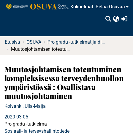
Kokoelmat
Selaa Osuvaa
(c
Etusivu
OSUVA
Pro gradu -tutkielmat ja diplomityöt
Muutosjohtamisen toteutuminen kompleksisessa terveydenhuollon ympäristössä : Osallistava muutosjohtaminen
Muutosjohtamisen toteutuminen
kompleksisessa terveydenhuollon
ympäristössä : Osallistava
muutosjohtaminen
Kolvanki, Ulla-Maija
2020-03-05
Pro gradu -tutkielma
Sosiaali- ja terveyshallintotiede