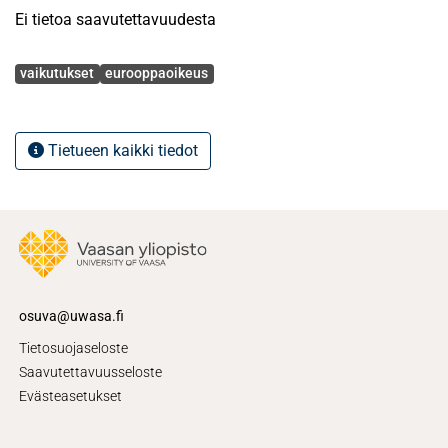
Ei tietoa saavutettavuudesta
Avainsanat
vaikutukset
eurooppaoikeus
Tietueen kaikki tiedot
osuva@uwasa.fi
Tietosuojaseloste
Saavutettavuusseloste
Evästeasetukset