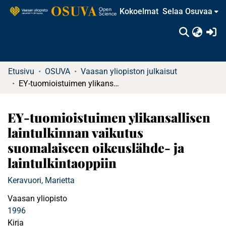
Kokoelmat
Selaa Osuvaa
(c
Etusivu
OSUVA
Vaasan yliopiston julkaisut
EY-tuomioistuimen ylikansallisen laintulkinnan vaikutus suomalaiseen oikeuslähde- ja laintulkintaoppiin
EY-tuomioistuimen ylikansallisen
laintulkinnan vaikutus
suomalaiseen oikeuslähde- ja
laintulkintaoppiin
Keravuori, Marietta
Vaasan yliopisto
1996
Kirja