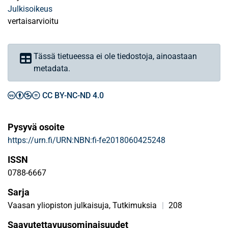
Julkisoikeus
vertaisarvioitu
Tässä tietueessa ei ole tiedostoja, ainoastaan
metadata.
CC BY-NC-ND 4.0
Pysyvä osoite
https://urn.fi/URN:NBN:fi-fe2018060425248
ISSN
0788-6667
Sarja
Vaasan yliopiston julkaisuja, Tutkimuksia
|
208
Saavutettavuusominaisuudet