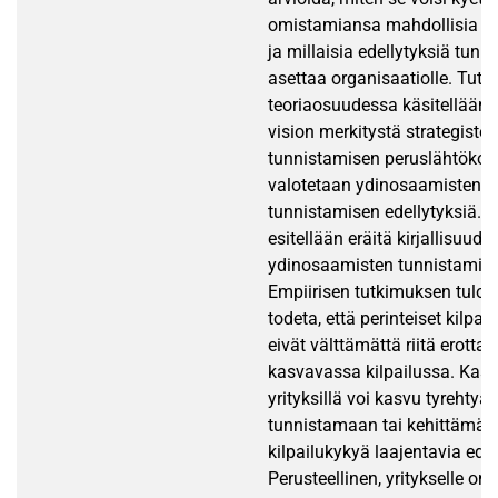
omistamiansa mahdollisia y
ja millaisia edellytyksiä tun
asettaa organisaatiolle. Tut
teoriaosuudessa käsitellään s
vision merkitystä strategist
tunnistamisen peruslähtökoh
valotetaan ydinosaamisten lu
tunnistamisen edellytyksiä. L
esitellään eräitä kirjallisuude
ydinosaamisten tunnistamis
Empiirisen tutkimuksen tulo
todeta, että perinteiset kilpail
eivät välttämättä riitä erott
kasvavassa kilpailussa. Kasv
yrityksillä voi kasvu tyrehtyä, 
tunnistamaan tai kehittämää
kilpailukykyä laajentavia edel
Perusteellinen, yritykselle om