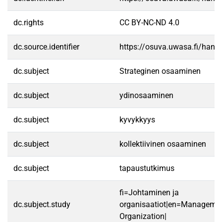
dc.rights
CC BY-NC-ND 4.0
dc.source.identifier
https://osuva.uwasa.fi/han
dc.subject
Strateginen osaaminen
dc.subject
ydinosaaminen
dc.subject
kyvykkyys
dc.subject
kollektiivinen osaaminen
dc.subject
tapaustutkimus
fi=Johtaminen ja
dc.subject.study
organisaatiot|en=Manageme
Organization|