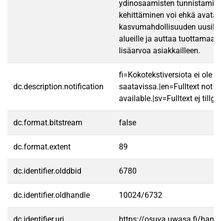
ydinosaamisten tunnistamine
kehittäminen voi ehkä avata y
kasvumahdollisuuden uusille
alueille ja auttaa tuottamaa
lisäarvoa asiakkailleen.
fi=Kokotekstiversiota ei ole
dc.description.notification
saatavissa.|en=Fulltext not
available.|sv=Fulltext ej tillgä
dc.format.bitstream
false
dc.format.extent
89
dc.identifier.olddbid
6780
dc.identifier.oldhandle
10024/6732
dc.identifier.uri
https://osuva.uwasa.fi/han