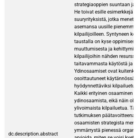
strategiaoppien suuntaan ja 
He toivat esille esimerkkejä e
suuryrityksistä, jotka menettiv
asemansa uusille pienemmill
kilpailijoilleen. Syntyneen ke
taustalla on kyse oppimisesta
muuttumisesta ja kehittymis
kilpailijoihin nähden resurssi
taitavammasta käytöstä ja ke
Ydinosaamiset ovat kuitenki
osoittautuneet käytännössä v
hyödynnettäviksi kilpailuetua
Kaikki erityinen osaaminen ei
ydinosaamista, eikä näin olle
ylivoimaista kilpailuetua. T
tutkimuksen päätavoitteena 
osaamisten strategista merki
ymmärrystä pienessä organis
dc.description.abstract
arvioida, miten se voisi kyet