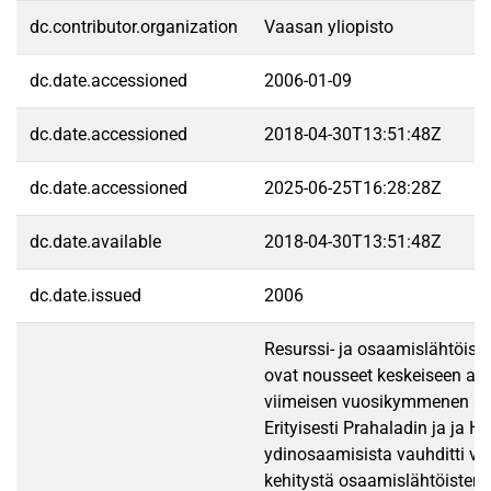
dc.contributor.organization
Vaasan yliopisto
dc.date.accessioned
2006-01-09
dc.date.accessioned
2018-04-30T13:51:48Z
dc.date.accessioned
2025-06-25T16:28:28Z
dc.date.available
2018-04-30T13:51:48Z
dc.date.issued
2006
Resurssi- ja osaamislähtöiset
ovat nousseet keskeiseen a
viimeisen vuosikymmenen ai
Erityisesti Prahaladin ja ja Ha
ydinosaamisista vauhditti v
kehitystä osaamislähtöisten