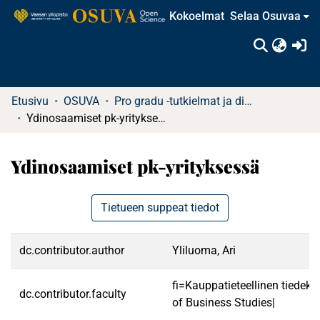
Kokoelmat
Selaa Osuvaa
(c
Etusivu
OSUVA
Pro gradu -tutkielmat ja diplomityöt
Ydinosaamiset pk-yrityksessä
Ydinosaamiset pk-yrityksessä
Tietueen suppeat tiedot
dc.contributor.author
Yliluoma, Ari
fi=Kauppatieteellinen tiedek
dc.contributor.faculty
of Business Studies|