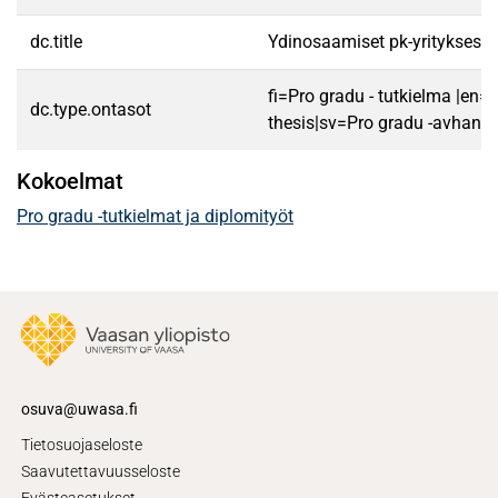
dc.title
Ydinosaamiset pk-yrityksess
fi=Pro gradu - tutkielma |en=
dc.type.ontasot
thesis|sv=Pro gradu -avhandl
Kokoelmat
Pro gradu -tutkielmat ja diplomityöt
osuva@uwasa.fi
Tietosuojaseloste
Saavutettavuusseloste