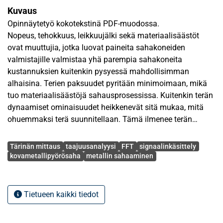
Kuvaus
Opinnäytetyö kokotekstinä PDF-muodossa.
Nopeus, tehokkuus, leikkuujälki sekä materiaalisäästöt
ovat muuttujia, jotka luovat paineita sahakoneiden
valmistajille valmistaa yhä parempia sahakoneita
kustannuksien kuitenkin pysyessä mahdollisimman
alhaisina. Terien paksuudet pyritään minimoimaan, mikä
tuo materiaalisäästöjä sahausprosessissa. Kuitenkin terän
dynaamiset ominaisuudet heikkenevät sitä mukaa, mitä
ohuemmaksi terä suunnitellaan. Tämä ilmenee terän
tärinänä sahausprosessin aikana ja sitä kautta terän
Avainsanat
kestoajan lyhenemisenä ja terärikkoina. Myös terän
Tärinän mittaus
taajuusanalyysi
FFT
signaalinkäsittely
lämpeneminen sahauksen aikana on huomioitava tekijä.
kovametallipyörösaha
metallin sahaaminen
Tässä työssä tutkitaan keinoa mitata ja valvoa terän
tärinää ja lämpötilaa sahausprosessin aikana sahan
Tietueen kaikki tiedot
vaihdelaatikolle asennettavan tärinäanturin,
diagnostiikkayksikön ja IR-lämpötila-anturin avulla. Apuna