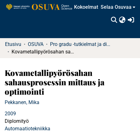
Kokoelmat
Selaa Osuvaa
(c
Etusivu
OSUVA
Pro gradu -tutkielmat ja diplomityöt (rajattu saatavuus)
Kovametallipyörösahan sahausprosessin mittaus ja optimointi
Kovametallipyörösahan
sahausprosessin mittaus ja
optimointi
Pekkanen, Mika
2009
Diplomityö
Automaatiotekniikka