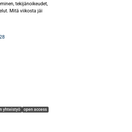
eminen, tekijänoikeudet,
lut. Mitä viikosta jäi
428
n yhteistyö
open access