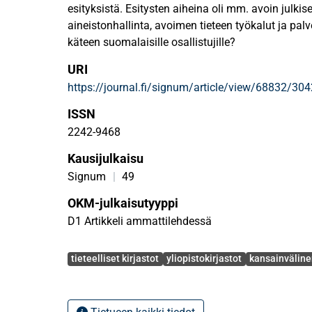
esityksistä. Esitysten aiheina oli mm. avoin julkis
aineistonhallinta, avoimen tieteen työkalut ja palve
käteen suomalaisille osallistujille?
URI
https://journal.fi/signum/article/view/68832/30
ISSN
2242-9468
Kausijulkaisu
Signum
|
49
OKM-julkaisutyyppi
D1 Artikkeli ammattilehdessä
Avainsanat
tieteelliset kirjastot
yliopistokirjastot
kansainväline