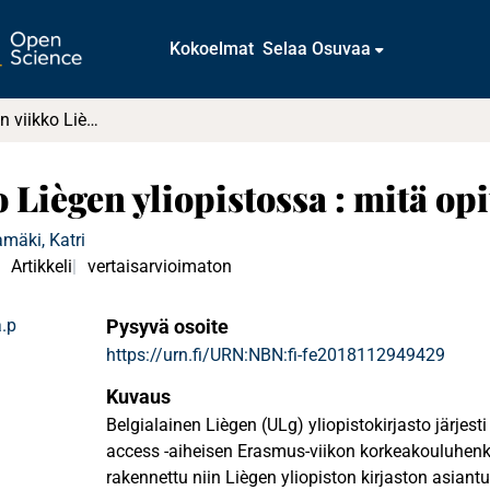
Kokoelmat
Selaa Osuvaa
Avoimen tieteen viikko Liègen yliopistossa : mitä opittiin?
Liègen yliopistossa : mitä opi
amäki, Katri
Artikkeli
vertaisarvioimaton
.p
Pysyvä osoite
https://urn.fi/URN:NBN:fi-fe2018112949429
Kuvaus
Belgialainen Liègen (ULg) yliopistokirjasto järjes
access -aiheisen Erasmus-viikon korkeakouluhenki
rakennettu niin Liègen yliopiston kirjaston asiantu