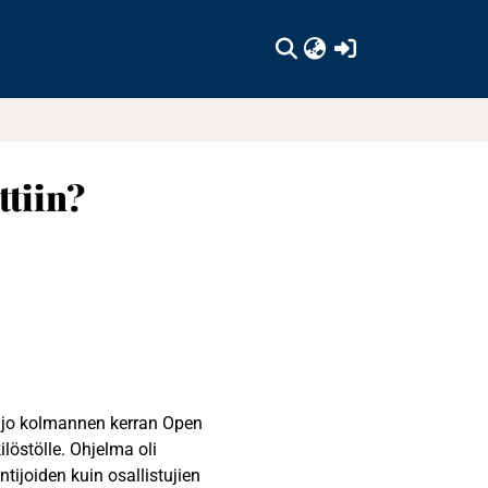
(current)
ttiin?
ti jo kolmannen kerran Open
löstölle. Ohjelma oli
ntijoiden kuin osallistujien