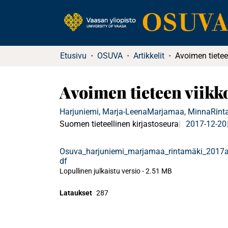
Etusivu
OSUVA
Artikkelit
Avoimen tieteen viikko 
Harjuniemi, Marja-Leena
Marjamaa, Minna
Rint
Suomen tieteellinen kirjastoseura
2017-12-20
Osuva_harjuniemi_marjamaa_rintamäki_2017a
df
Lopullinen julkaistu versio
-
2.51 MB
Lataukset
287