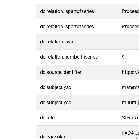
dc.relation.ispartofseries
Proceed
dc.relation.ispartofseries
Proceed
dc.relation.issn
dc.relation.numberinseries
9
dc.source.identifier
https:/
dc.subject.yso
matema
dc.subject.yso
muuttuj
dc.title
Stein’s
fi=D4 J
dc.type.okm