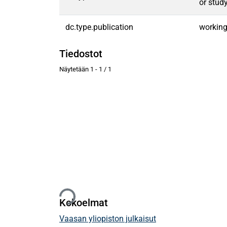
or study
dc.type.publication
workin
Tiedostot
Näytetään
1 - 1 / 1
Ladataan...
Kokoelmat
Vaasan yliopiston julkaisut