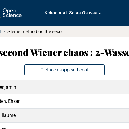
Kokoelmat
Selaa Osuvaa
t
Stein’s method on the second Wiener chaos : 2-Wasserstein distance
 second Wiener chaos : 2-Wasse
Tietueen suppeat tiedot
Benjamin
eh, Ehsan
uillaume