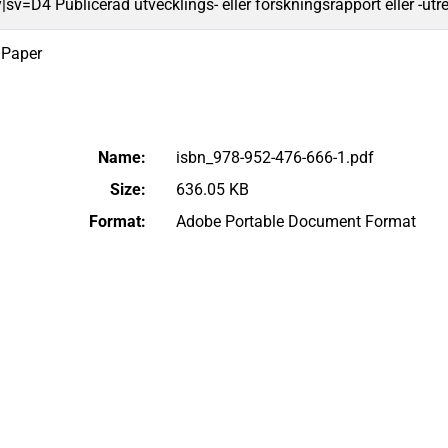
|sv=D4 Publicerad utvecklings- eller forskningsrapport eller -utr
gPaper
Name:
isbn_978-952-476-666-1.pdf
Size:
636.05 KB
Format:
Adobe Portable Document Format