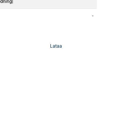
edning|
-
Lataa