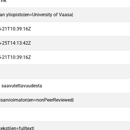
vik
an yliopisto|en=University of Vaasa|
5-21T10:39:16Z
6-25T14:13:42Z
5-21T10:39:16Z
oa saavutettavuudesta
aisarvioimaton|en=nonPeerReviewed|
eksti|en=fulltext|