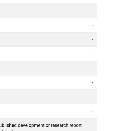
-
-
-
-
-
-
-
Published development or research report
-