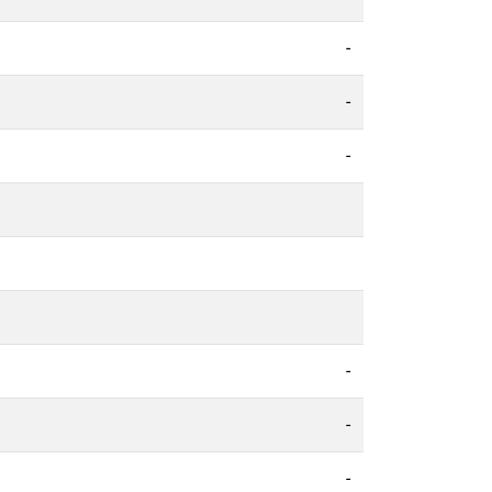
-
-
-
-
-
-