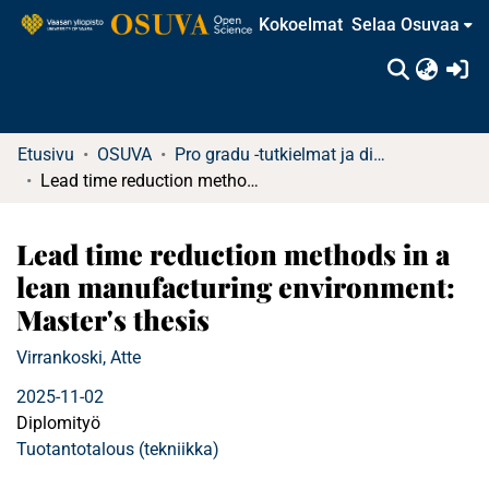
Kokoelmat
Selaa Osuvaa
(c
Etusivu
OSUVA
Pro gradu -tutkielmat ja diplomityöt
Lead time reduction methods in a lean manufacturing environment: Master's thesis
Lead time reduction methods in a
lean manufacturing environment:
Master's thesis
Virrankoski, Atte
2025-11-02
Diplomityö
Tuotantotalous (tekniikka)