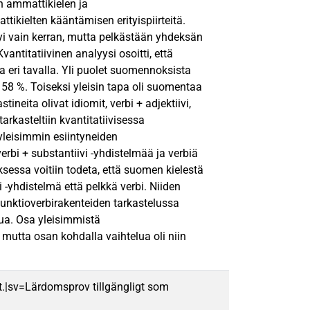
än ammattikielen ja
tikielten kääntämisen erityispiirteitä.
ntyi vain kerran, mutta pelkästään yhdeksän
antitatiivinen analyysi osoitti, että
a eri tavalla. Yli puolet suomennoksista
i 58 %. Toiseksi yleisin tapa oli suomentaa
eita olivat idiomit, verbi + adjektiivi,
arkasteltiin kvantitatiivisessa
yleisimmin esiintyneiden
rbi + substantiivi -yhdistelmää ja verbiä
ksessa voitiin todeta, että suomen kielestä
i -yhdistelmä että pelkkä verbi. Niiden
 funktioverbirakenteiden tarkastelussa
lua. Osa yleisimmistä
 mutta osan kohdalla vaihtelua oli niin
t.|sv=Lärdomsprov tillgängligt som