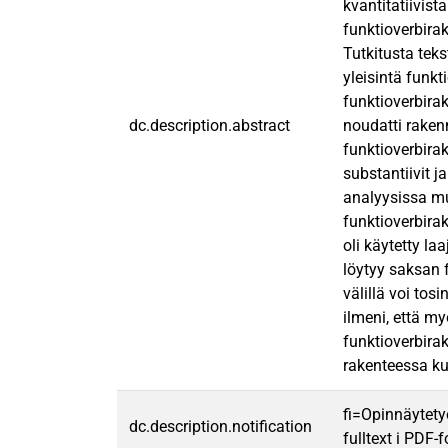
kvantitatiivist
funktioverbirak
Tutkitusta teks
yleisintä funkt
funktioverbira
dc.description.abstract
noudatti rakenn
funktioverbirak
substantiivit j
analyysissa mu
funktioverbira
oli käytetty la
löytyy saksan f
välillä voi tos
ilmeni, että m
funktioverbira
rakenteessa ku
fi=Opinnäytety
dc.description.notification
fulltext i PDF-