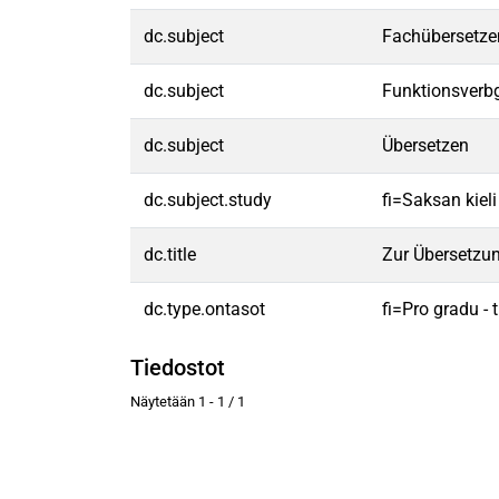
dc.subject
Fachübersetze
dc.subject
Funktionsverb
dc.subject
Übersetzen
dc.subject.study
fi=Saksan kiel
dc.title
Zur Übersetzun
dc.type.ontasot
fi=Pro gradu -
Tiedostot
Näytetään
1 - 1 / 1