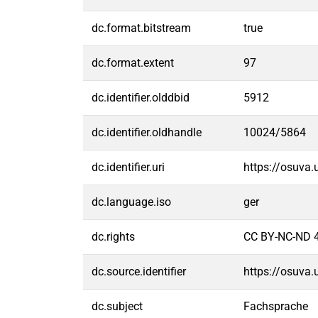
dc.format.bitstream
true
dc.format.extent
97
dc.identifier.olddbid
5912
dc.identifier.oldhandle
10024/5864
dc.identifier.uri
https://osuva
dc.language.iso
ger
dc.rights
CC BY-NC-ND 4
dc.source.identifier
https://osuva
dc.subject
Fachsprache