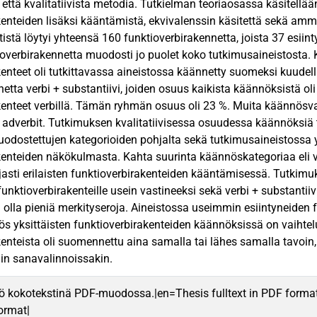
a että kvalitatiivista metodia. Tutkielman teoriaosassa käsitellä
enteiden lisäksi kääntämistä, ekvivalenssin käsitettä sekä ammat
tistä löytyi yhteensä 160 funktioverbirakennetta, joista 37 esii
ioverbirakennetta muodosti jo puolet koko tutkimusaineistosta. Kv
kenteet oli tutkittavassa aineistossa käännetty suomeksi kuudell
etta verbi + substantiivi, joiden osuus kaikista käännöksistä ol
enteet verbillä. Tämän ryhmän osuus oli 23 %. Muita käännösvastin
a adverbit. Tutkimuksen kvalitatiivisessa osuudessa käännöksiä t
odostettujen kategorioiden pohjalta sekä tutkimusaineistossa 
kenteiden näkökulmasta. Kahta suurinta käännöskategoriaa eli ve
ajasti erilaisten funktioverbirakenteiden kääntämisessä. Tutkimu
unktioverbirakenteille usein vastineeksi sekä verbi + substantiiv
in olla pieniä merkityseroja. Aineistossa useimmin esiintyneiden
yös yksittäisten funktioverbirakenteiden käännöksissä on vaihte
kenteista oli suomennettu aina samalla tai lähes samalla tavoin,
in sanavalinnoissakin.
ö kokotekstinä PDF-muodossa.|en=Thesis fulltext in PDF forma
format|