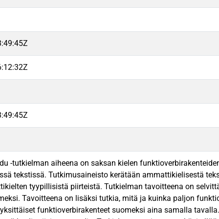
3:49:45Z
6:12:32Z
3:49:45Z
u -tutkielman aiheena on saksan kielen funktioverbirakentei
sä tekstissä. Tutkimusaineisto kerätään ammattikielisestä teksti
ielten tyypillisistä piirteistä. Tutkielman tavoitteena on selvit
ksi. Tavoitteena on lisäksi tutkia, mitä ja kuinka paljon funktio
ksittäiset funktioverbirakenteet suomeksi aina samalla tavall