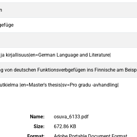
n
gefüge
i ja kirjallisuus|en=German Language and Literature|
g von deutschen Funktionsverbgefügen ins Finnische am Beispi
 tutkielma |en=Master's thesis|sv=Pro gradu -avhandling|
Name:
osuva_6133.pdf
Size:
672.86 KB
Format:
Adobe Portable Document Format