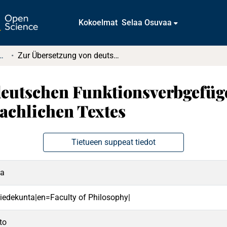
Kokoelmat
Selaa Osuvaa
tkielmat ja diplomityöt
Zur Übersetzung von deutschen Funktionsverbgefügen ins Finnische am Beispiel eines fachsprachlichen Textes
deutschen Funktionsverbgefüg
rachlichen Textes
Tietueen suppeat tiedot
na
 tiedekunta|en=Faculty of Philosophy|
to