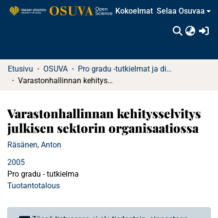
Kokoelmat
Selaa Osuvaa
(c
Etusivu
OSUVA
Pro gradu -tutkielmat ja diplomityöt
Varastonhallinnan kehitysselvitys julkisen sektorin organisaatiossa
Varastonhallinnan kehitysselvitys
julkisen sektorin organisaatiossa
Räsänen, Anton
2005
Pro gradu - tutkielma
Tuotantotalous