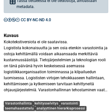
Tässä tietueessa ei ole tiedostoja, ainoastaan
metadata.
CC BY-NC-ND 4.0
Kuvaus
Kokotekstiversiota ei ole saatavissa.
Logistista kokonaisuutta ja sen osia etenkin varastointia ja
ostoja kehittämällä voidaan aikaansaada merkittäviä
kustannussäästöjä. Tietojärjestelmien ja teknologian rooli
on tänä päivänä hyvin keskeisessä asemassa
logistiikkaorganisaation toiminnassa ja kilpailuedun
luomisessa. Logististen virtojen tehokkaaseen hallintaan,
kehittämiseen ja kytkemiseen tarvitaan kehittyneitä
ohjausjärjestelmiä. Varastonhallinnan tehostaminen vaatii
syvällistä kehityskohteiden kartoittamista, organisaation
Avainsanat
prosessien tuntemusta ja tietoa varastointiin liittyvien
Varastonhallinta
kehitysselvitys
varastointi
tekijöiden vuorovaikutussuhteista.
teemahaastattelu
analyyttinen hierarkiaprosessi