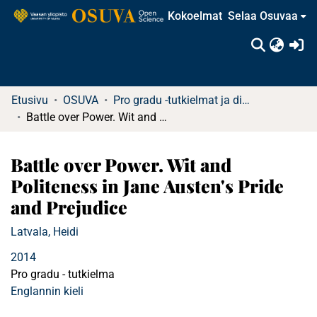
Kokoelmat
Selaa Osuvaa
(c
Etusivu
OSUVA
Pro gradu -tutkielmat ja diplomityöt
Battle over Power. Wit and Politeness in Jane Austen's Pride and Prejudice
Battle over Power. Wit and
Politeness in Jane Austen's Pride
and Prejudice
Latvala, Heidi
2014
Pro gradu - tutkielma
Englannin kieli