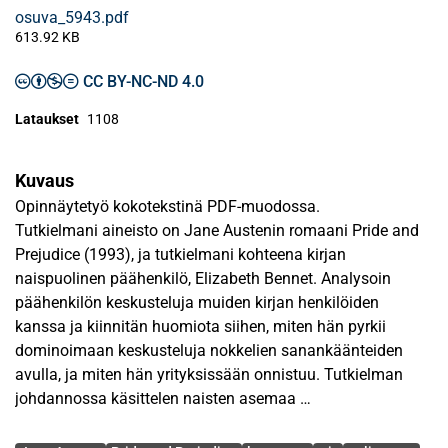
osuva_5943.pdf
613.92 KB
CC BY-NC-ND 4.0
Lataukset
1108
Kuvaus
Opinnäytetyö kokotekstinä PDF-muodossa.
Tutkielmani aineisto on Jane Austenin romaani Pride and
Prejudice (1993), ja tutkielmani kohteena kirjan
naispuolinen päähenkilö, Elizabeth Bennet. Analysoin
päähenkilön keskusteluja muiden kirjan henkilöiden
kanssa ja kiinnitän huomiota siihen, miten hän pyrkii
dominoimaan keskusteluja nokkelien sanankäänteiden
avulla, ja miten hän yrityksissään onnistuu. Tutkielman
johdannossa käsittelen naisten asemaa
1800-luvulla, ja sitä miten se näyttäytyi Jane Austenin
Avainsanat
kirjallisuudessa.