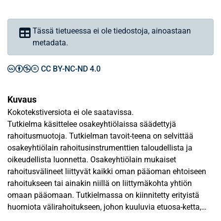
Tässä tietueessa ei ole tiedostoja, ainoastaan
metadata.
CC BY-NC-ND 4.0
Kuvaus
Kokotekstiversiota ei ole saatavissa.
Tutkielma käsittelee osakeyhtiölaissa säädettyjä
rahoitusmuotoja. Tutkielman tavoit-teena on selvittää
osakeyhtiölain rahoitusinstrumenttien taloudellista ja
oikeudellista luonnetta. Osakeyhtiölain mukaiset
rahoitusvälineet liittyvät kaikki oman pääoman ehtoiseen
rahoitukseen tai ainakin niillä on liittymäkohta yhtiön
omaan pääomaan. Tutkielmassa on kiinnitetty erityistä
huomiota välirahoitukseen, johon kuuluvia etuosa-ketta,
pääomalainaa ja vaihtovelkakirjalainaa sekä optio-oikeutta