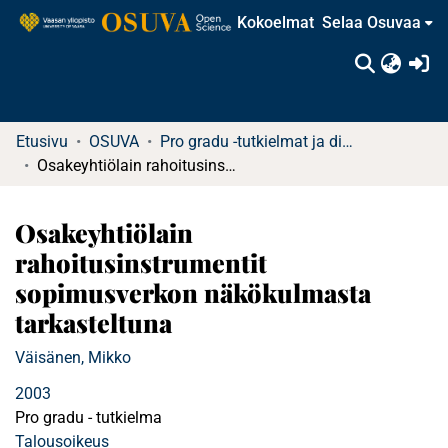
Kokoelmat
Selaa Osuvaa
(c
Etusivu
OSUVA
Pro gradu -tutkielmat ja diplomityöt
Osakeyhtiölain rahoitusinstrumentit sopimusverkon näkökulmasta tarkasteltuna
Osakeyhtiölain
rahoitusinstrumentit
sopimusverkon näkökulmasta
tarkasteltuna
Väisänen, Mikko
2003
Pro gradu - tutkielma
Talousoikeus