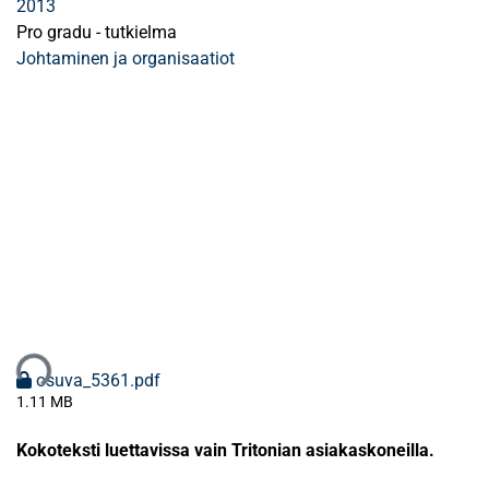
2013
Pro gradu - tutkielma
Johtaminen ja organisaatiot
taan...
osuva_5361.pdf
1.11 MB
Kokoteksti luettavissa vain Tritonian asiakaskoneilla.