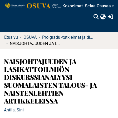
Kokoelmat
Selaa Osuvaa
(c
Etusivu
OSUVA
Pro gradu -tutkielmat ja diplomityöt (rajattu saatavuus)
NAISJOHTAJUUDEN JA LASIKATTOILMIÖN DISKURSSIANALYYSI SUOMALAISTEN TALOUS- JA NAISTENLEHTIEN ARTIKKELEISSA
NAISJOHTAJUUDEN JA
LASIKATTOILMIÖN
DISKURSSIANALYYSI
SUOMALAISTEN TALOUS- JA
NAISTENLEHTIEN
ARTIKKELEISSA
Antila, Sini