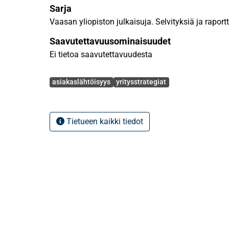
Sarja
Vaasan yliopiston julkaisuja. Selvityksiä ja raport
Saavutettavuusominaisuudet
Ei tietoa saavutettavuudesta
Avainsanat
asiakaslähtöisyys
yritysstrategiat
Tietueen kaikki tiedot