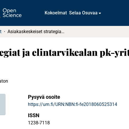
Kokoelmat
Selaa Osuvaa
t
Asiakaskeskeiset strategiat ja elintarvikealan pk-yritysten taloudellinen menestyminen
egiat ja elintarvikealan pk-yri
aton
Pysyvä osoite
https://urn.fi/URN:NBN:fi-fe2018060525314
ISSN
1238-7118