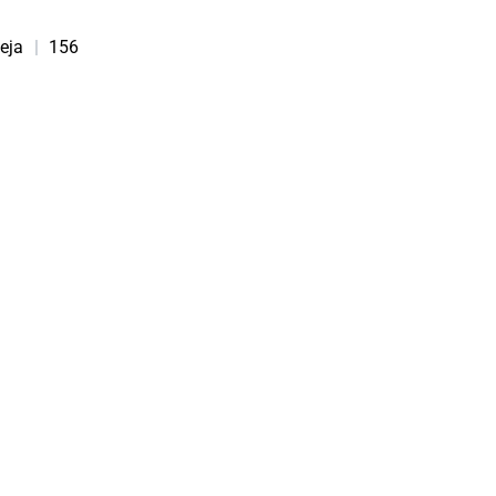
teja
|
156