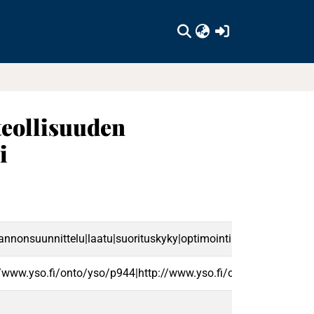
(current)
teollisuuden
i
tannonsuunnittelu|laatu|suorituskyky|optimointi|fi
//www.yso.fi/onto/yso/p944|http://www.yso.fi/onto/yso/p6851