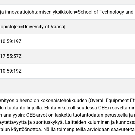
 ja innovaatiojohtamisen yksikkö|en=School of Technology and 
iopisto|en=University of Vaasa|
10:59:19Z
17:55:57Z
10:59:19Z
ityön aiheena on kokonaistehokkuuden (Overall Equipment Effect
iden tuotanto-linjoilla. Elintarviketeollisuudessa OEE:n sovelta
sen analyysin: OEE-arvot on laskettu tuotantodatan perusteella j
äytettävyyttä ja suorituskykyä. Laitteiden kuluminen ja kunnos
alun käyttöönottoa. Näillä toimenpiteillä arvioidaan saavutet-