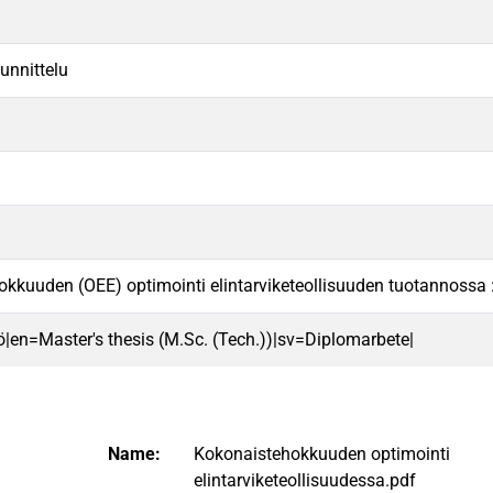
unnittelu
kkuuden (OEE) optimointi elintarviketeollisuuden tuotannossa : 
ö|en=Master's thesis (M.Sc. (Tech.))|sv=Diplomarbete|
Name:
Kokonaistehokkuuden optimointi
elintarviketeollisuudessa.pdf