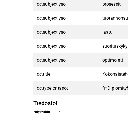
dc.subject.yso
prosessit
dc.subject.yso
tuotannonsu
dc.subject.yso
laatu
dc.subject.yso
suorituskyky
dc.subject.yso
optimointi
dc.title
Kokonaisteho
dc.type.ontasot
fi=Diplomity
Tiedostot
Näytetään
1 - 1 / 1