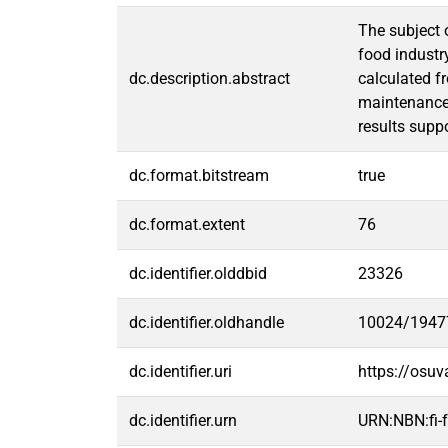
The subject 
food industr
dc.description.abstract
calculated f
maintenance 
results supp
dc.format.bitstream
true
dc.format.extent
76
dc.identifier.olddbid
23326
dc.identifier.oldhandle
10024/1947
dc.identifier.uri
https://osu
dc.identifier.urn
URN:NBN:fi