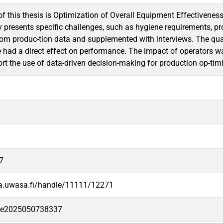
of this thesis is Optimization of Overall Equipment Effectivenes
y presents specific challenges, such as hygiene requirements, p
rom produc-tion data and supplemented with interviews. The qua
had a direct effect on performance. The impact of operators was
ort the use of data-driven decision-making for production op-tim
7
va.uwasa.fi/handle/11111/12271
-fe2025050738337