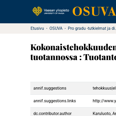
Etusivu
OSUVA
Pro gradu -tu
Kokonaistehokkuuden 
tuotannossa : Tuotanto
annif.suggestions
tehokkuus|el
annif.suggestions.links
http://www.
dc.contributor.author
Karuluoto, A