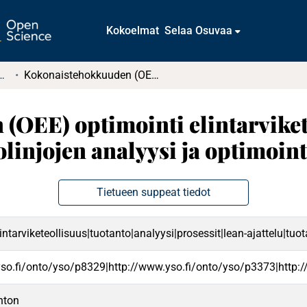
Kokoelmat
Selaa Osuvaa
tkielmat ja diplomityöt
Kokonaistehokkuuden (OEE) optimointi elintarviketeollisuuden tuotannossa : Tuotantolinjojen analyysi ja optimointi
(OEE) optimointi elintarvike
linjojen analyysi ja optimoint
Tietueen suppeat tiedot
intarviketeollisuus|tuotanto|analyysi|prosessit|lean-ajattelu|tuo
yso.fi/onto/yso/p8329|http://www.yso.fi/onto/yso/p3373|http:
nton