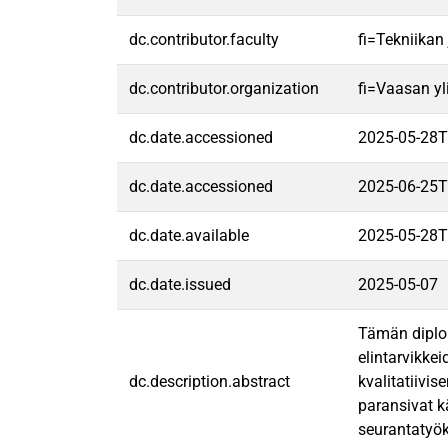
dc.contributor.faculty
fi=Tekniikan
dc.contributor.organization
fi=Vaasan yl
dc.date.accessioned
2025-05-28T
dc.date.accessioned
2025-06-25T
dc.date.available
2025-05-28T
dc.date.issued
2025-05-07
Tämän diplom
elintarvikke
dc.description.abstract
kvalitatiivi
paransivat k
seurantatyök