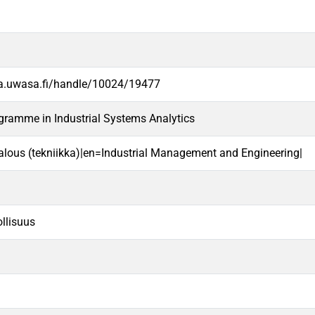
va.uwasa.fi/handle/10024/19477
gramme in Industrial Systems Analytics
alous (tekniikka)|en=Industrial Management and Engineering|
ollisuus