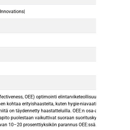
Innovations|
iveness, OEE) optimointi elintarviketeollisuuden tuotannossa.
minen kohtaa erityishaasteita, kuten hygie-niavaatimukset, tuote
a niitä on täydennetty haastatteluilla. OEE:n osa-alueista laatu
sapito puolestaan vaikuttivat suoraan suorituskykyyn. Operaatto
tavan 10–20 prosenttiyksikön parannus OEE:ssä. Tulokset tukeva