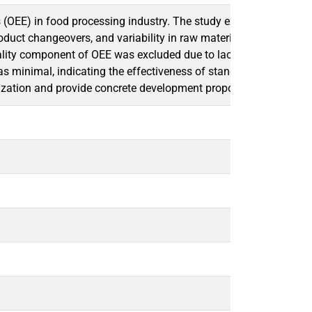
s (OEE) in food processing industry. The study examines producti
roduct changeovers, and variability in raw materials. The resea
lity component of OEE was excluded due to lack of available da
 minimal, indicating the effectiveness of standardized processe
ization and provide concrete development proposals for the food