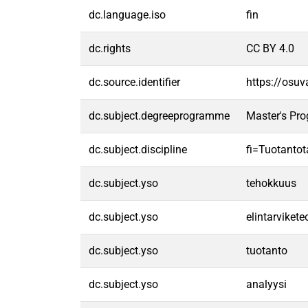
dc.language.iso
fin
dc.rights
CC BY 4.0
dc.source.identifier
https://osu
dc.subject.degreeprogramme
Master's Pro
dc.subject.discipline
fi=Tuotantot
dc.subject.yso
tehokkuus
dc.subject.yso
elintarvikete
dc.subject.yso
tuotanto
dc.subject.yso
analyysi