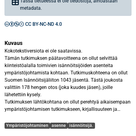
Tässä tietueessa ei ole tiedostoja, ainoastaan
metadata.
CC BY-NC-ND 4.0
Kuvaus
Kokotekstiversiota ei ole saatavissa.
Tämän tutkimuksen päätavoitteena on ollut selvittää
kiinteistöalalla toimivien isännöitsijöiden asenteita
ympäristöjohtamista kohtaan. Tutkimuskohteena on ollut
Suomen Isännöitsijäliiton 1043 jäsentä. Tästä joukosta
valittiin 178 hengen otos (joka kuudes jäsen), joille
lähetettiin kysely.
Tutkimuksen lähtökohtana on ollut perehtyä aikaisempaan
ympäristöjohtamisen tutkimukseen, kirjallisuuteen ja
asiantuntijalausuntoihin. Tutkimuksen kannalta on ollut
Avainsanat
oleellista perehtyä myös alan keskeisiin käsitteisiin kuten
Ympäristöjohtaminen
asenne
isännöitsijä.
esim. kestävä kehitys, elinkaarijohtaminen,