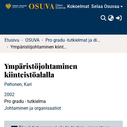
Kokoelmat
Selaa Osuvaa
(c
Etusivu
OSUVA
Pro gradu -tutkielmat ja diplomityöt
Ympäristöjohtaminen kiinteistöalalla
Ympäristöjohtaminen
kiinteistöalalla
Peltonen, Kari
2002
Pro gradu - tutkielma
Johtaminen ja organisaatiot