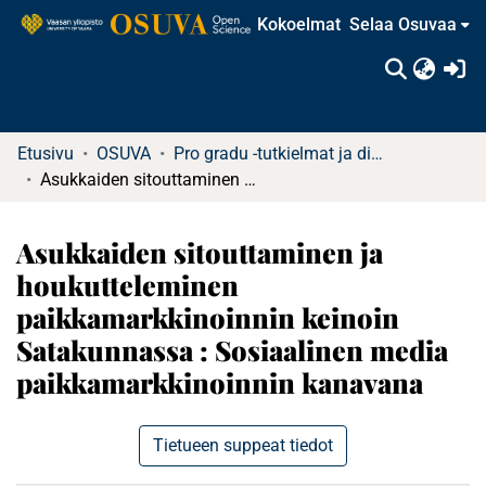
Kokoelmat
Selaa Osuvaa
(c
Etusivu
OSUVA
Pro gradu -tutkielmat ja diplomityöt
Asukkaiden sitouttaminen ja houkutteleminen paikkamarkkinoinnin keinoin Satakunnassa : Sosiaalinen media paikkamarkkinoinnin kanavana
Asukkaiden sitouttaminen ja
houkutteleminen
paikkamarkkinoinnin keinoin
Satakunnassa : Sosiaalinen media
paikkamarkkinoinnin kanavana
Tietueen suppeat tiedot