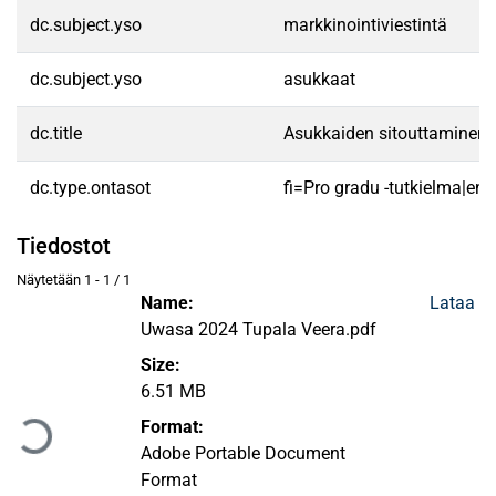
dc.subject.yso
markkinointiviestintä
dc.subject.yso
asukkaat
dc.title
Asukkaiden sitouttaminen 
dc.type.ontasot
fi=Pro gradu -tutkielma|en
Tiedostot
Näytetään
1 - 1 / 1
Name:
Lataa
Uwasa 2024 Tupala Veera.pdf
Size:
Ladataan...
6.51 MB
Format:
Adobe Portable Document
Format