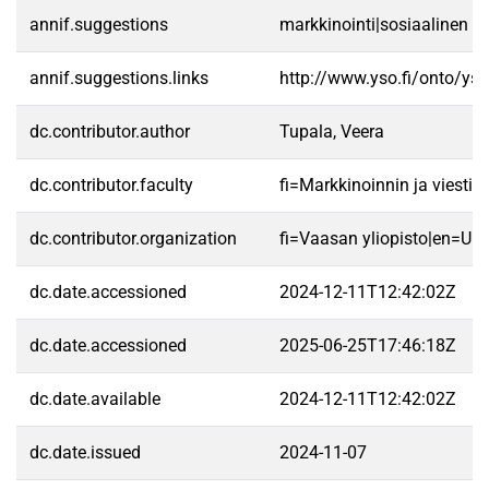
annif.suggestions
markkinointi|sosiaalinen me
annif.suggestions.links
http://www.yso.fi/onto/ys
dc.contributor.author
Tupala, Veera
dc.contributor.faculty
fi=Markkinoinnin ja viest
dc.contributor.organization
fi=Vaasan yliopisto|en=Uni
dc.date.accessioned
2024-12-11T12:42:02Z
dc.date.accessioned
2025-06-25T17:46:18Z
dc.date.available
2024-12-11T12:42:02Z
dc.date.issued
2024-11-07