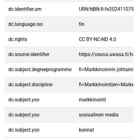
dc.identifier.urn
URN:NBN:fi-fe2024110790
dc.language.iso
fin
dc.rights
CC BY-NC-ND 4.0
dc.source.identifier
https://osuva.uwasa.fi/h
dc.subject.degreeprogramme
fi=Markkinoinnin johtamis
dc.subject.discipline
fi=Markkinointi|en=Marketi
dc.subject.yso
markkinointi
dc.subject.yso
sosiaalinen media
dc.subject.yso
kunnat