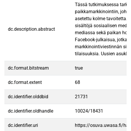
Tässä tutkimuksessa tarkas
paikkamarkkinointiin, joho
asetettu kolme tavoitetta. 
sisältöjä sosiaalisen medi
dc.description.abstract
mediassa sekä paikan houku
Facebook-julkaisua, jotka k
markkinointiviestinnän sisä
tilaisuuksia. Uusien asukk
dc.format.bitstream
true
dc.format.extent
68
dc.identifier.olddbid
21731
dc.identifier.oldhandle
10024/18431
dc.identifier.uri
https://osuva.uwasa.fi/h