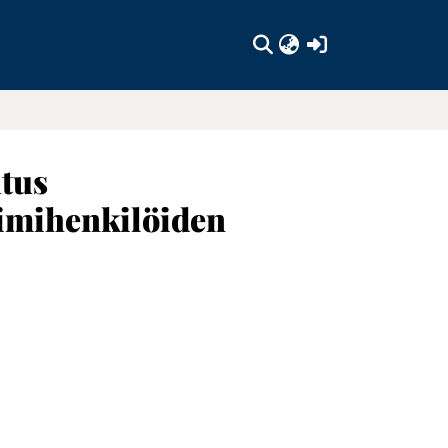
(current)
utus
imihenkilöiden