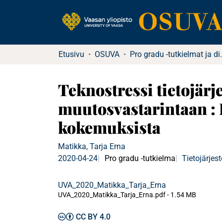
Etusivu
OSUVA
Pro gradu -tu
Teknostressi tietojärj
muutosvastarintaan :
kokemuksista
Matikka, Tarja Erna
2020-04-24
Pro gradu -tutkielma
Tietojärjes
UVA_2020_Matikka_Tarja_Erna
UVA_2020_Matikka_Tarja_Erna.pdf -
1.54 MB
CC BY 4.0