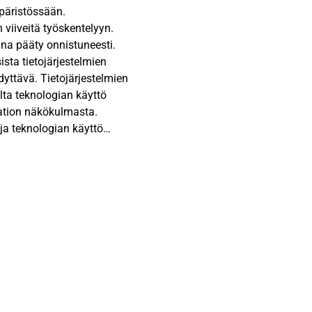
mpäristössään.
 viiveitä työskentelyyn.
aina pääty onnistuneesti.
sista tietojärjestelmien
dyttävä. Tietojärjestelmien
ta teknologian käyttö
aation näkökulmasta.
 ja teknologian käyttö
stä stressiä.
sin kuormituksesta
 on yksilön kokemaa
ogian kokonaisvaltainen
ilmenee fyysisenä,
avien tilanteiden
anismeja, joilla
osvastarinta on yksilön
ieltäytyy käyttämästä