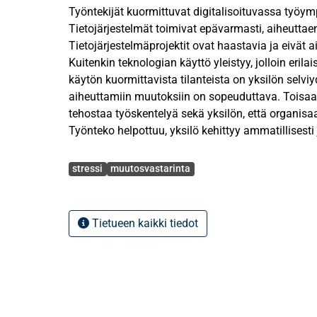
Työntekijät kuormittuvat digitalisoituvassa työy
Tietojärjestelmät toimivat epävarmasti, aiheuttaen
Tietojärjestelmäprojektit ovat haastavia ja eivät 
Kuitenkin teknologian käyttö yleistyy, jolloin erilai
käytön kuormittavista tilanteista on yksilön selviy
aiheuttamiin muutoksiin on sopeuduttava. Toisaal
tehostaa työskentelyä sekä yksilön, että organis
Työnteko helpottuu, yksilö kehittyy ammatillisesti
aiheuttaa kielteisen stressin lisäksi myös myöntei
Avainsanat
stressi
muutosvastarinta
Teknostressin tutkimuksessa on keskitytty valtao
aiheutuviin kielteisiin vaikutuksiin. Teknostressi
stressiä, jonka aiheuttaa tieto- ja viestintäteknol
Tietueen kaikki tiedot
käyttö modernissa yhteiskunnassa. Teknostressi 
sosiaalisena ja kognitiivisena reaktiona. Kuormitt
kohtaamisen myötä yksilö kehittää selviytymismek
negatiiviset vaikutukset minimoidaan. Myös muut
reaktio, ja sen taustalla on teknostressi. Yksilö k