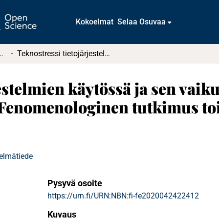
Kokoelmat
Selaa Osuvaa
tkielmat ja diplomityöt
Teknostressi tietojärjestelmien käytössä ja sen vaikutus muutosvastarintaan : Fenomenologinen tutkimus toimihenkilöiden kokemuksista
estelmien käytössä ja sen vaik
 Fenomenologinen tutkimus to
telmätiede
Pysyvä osoite
https://urn.fi/URN:NBN:fi-fe2020042422412
Kuvaus