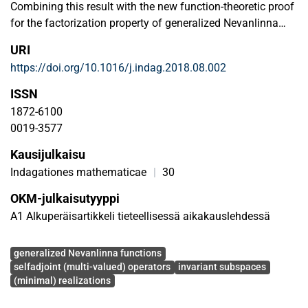
Combining this result with the new function-theoretic proof
for the factorization property of generalized Nevanlinna
functions contained in Wietsma (2018) immediately yields
URI
a new proof for the invariant subspace property of
https://doi.org/10.1016/j.indag.2018.08.002
selfadjoint relations in Pontryagin spaces.
ISSN
1872-6100
0019-3577
Kausijulkaisu
Indagationes mathematicae
|
30
OKM-julkaisutyyppi
A1 Alkuperäisartikkeli tieteellisessä aikakauslehdessä
Avainsanat
generalized Nevanlinna functions
selfadjoint (multi-valued) operators
invariant subspaces
(minimal) realizations