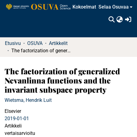
Kokoelmat
Selaa Osuvaa
(c
Etusivu
OSUVA
Artikkelit
The factorization of generalized Nevanlinna functions and the invariant subspace property
The factorization of generalized
Nevanlinna functions and the
invariant subspace property
Wietsma, Hendrik Luit
Elsevier
2019-01-01
Artikkeli
vertaisarvioitu