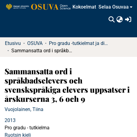
Kokoelmat
Selaa Osuvaa
(c
Etusivu
OSUVA
Pro gradu -tutkielmat ja diplomityöt
Sammansatta ord i språkbadselevers och svenskspråkiga elevers uppsatser i årskurserna 3, 6 och 9
Sammansatta ord i
språkbadselevers och
svenskspråkiga elevers uppsatser i
årskurserna 3, 6 och 9
Vuojolainen, Tiina
2013
Pro gradu - tutkielma
Ruotsin kieli