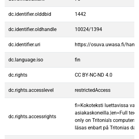
dc.identifier.olddbid
1442
dc.identifier.oldhandle
10024/1394
dc.identifier.uri
https://osuva.uwasa.fi/han
dc.language.iso
fin
dc.rights
CC BY-NC-ND 4.0
dc.rights.accesslevel
restrictedAccess
fi=Kokoteksti luettavissa vain
asiakaskoneilla.|en=Full text
dc.rights.accessrights
only on Tritonia's computers.
läsas enbart på Tritonias dato