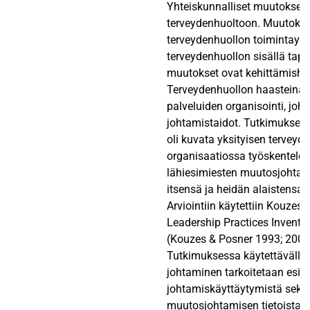
Yhteiskunnalliset muutokset 
terveydenhuoltoon. Muutokse
terveydenhuollon toimintaym
terveydenhuollon sisällä tap
muutokset ovat kehittämishaa
Terveydenhuollon haasteina
palveluiden organisointi, jo
johtamistaidot. Tutkimuksen 
oli kuvata yksityisen terveyd
organisaatiossa työskentelev
lähiesimiesten muutosjohtaj
itsensä ja heidän alaistensa 
Arviointiin käytettiin Kouzes
Leadership Practices Inventor
(Kouzes & Posner 1993; 2002
Tutkimuksessa käytettävällä k
johtaminen tarkoitetaan esi
johtamiskäyttäytymistä sekä
muutosjohtamisen tietoista k