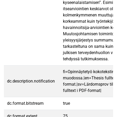
kyseenalaistamisen”. Esimie
itsearviointien keskiarvot oliv
kolmenkymmenen muuttujan 
korkeammat kuin työntekijöi
havainnoitsija-arviointien kes
Muutosjohtamisen toimintoj
yleisyysjärjestys summamuutt
tarkasteltuna on sama kuin 
julkisen terveydenhuollon vi
tehdyssä tutkimuksessa.
fi=Opinnäytetyö kokotekstin
muodossa.|en=Thesis fulltex
dc.description.notification
format.|sv=Lärdomsprov till
fulltext i PDF-format|
dc.format.bitstream
true
dc.format.extent
75