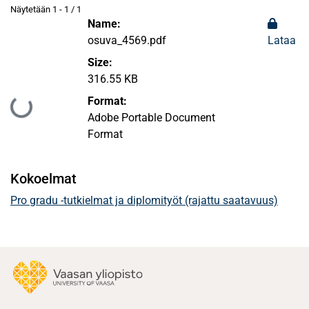
Näytetään
1 - 1 / 1
Name:
osuva_4569.pdf
Lataa
Size:
316.55 KB
Format:
Ladataan...
Adobe Portable Document
Format
Kokoelmat
Pro gradu -tutkielmat ja diplomityöt (rajattu saatavuus)