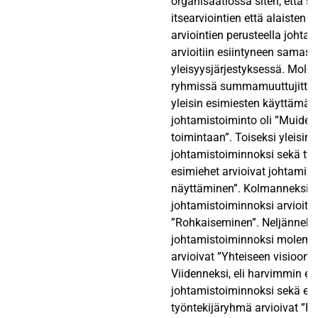
organisaatiossa siten, että s
itsearviointien että alaisten h
arviointien perusteella johta
arvioitiin esiintyneen samass
yleisyysjärjestyksessä. Mol
ryhmissä summamuuttujittain
yleisin esimiesten käyttämä
johtamistoiminto oli ”Muiden
toimintaan”. Toiseksi yleisi
johtamistoiminnoksi sekä työn
esimiehet arvioivat johtamis
näyttäminen”. Kolmanneksi y
johtamistoiminnoksi arvioitii
”Rohkaiseminen”. Neljänneks
johtamistoiminnoksi molem
arvioivat ”Yhteiseen visioon 
Viidenneksi, eli harvimmin es
johtamistoiminnoksi sekä es
työntekijäryhmä arvioivat ”P