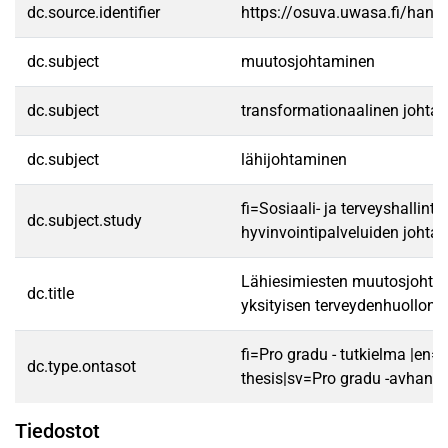
dc.source.identifier
https://osuva.uwasa.fi/han
dc.subject
muutosjohtaminen
dc.subject
transformationaalinen johta
dc.subject
lähijohtaminen
fi=Sosiaali- ja terveyshallintot
dc.subject.study
hyvinvointipalveluiden johta
Lähiesimiesten muutosjohtaj
dc.title
yksityisen terveydenhuollon 
fi=Pro gradu - tutkielma |en=
dc.type.ontasot
thesis|sv=Pro gradu -avhandl
Tiedostot