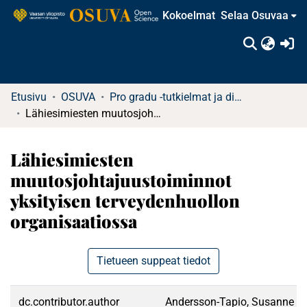
Kokoelmat
Selaa Osuvaa
(c
Etusivu
OSUVA
Pro gradu -tutkielmat ja diplomityöt (rajattu saatavuus)
Lähiesimiesten muutosjohtajuustoiminnot yksityisen terveydenhuollon organisaatiossa
Lähiesimiesten
muutosjohtajuustoiminnot
yksityisen terveydenhuollon
organisaatiossa
Tietueen suppeat tiedot
dc.contributor.author
Andersson-Tapio, Susanne