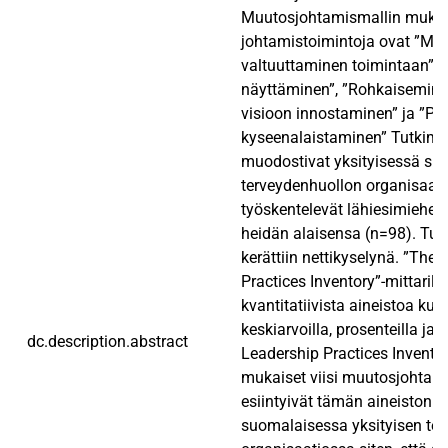
Muutosjohtamismallin mukai
johtamistoimintoja ovat ”Mu
valtuuttaminen toimintaan”, 
näyttäminen”, ”Rohkaiseminen
visioon innostaminen” ja ”Pr
kyseenalaistaminen” Tutkim
muodostivat yksityisessä su
terveydenhuollon organisaat
työskentelevät lähiesimiehet 
heidän alaisensa (n=98). Tut
kerättiin nettikyselynä. ”The
Practices Inventory”-mittarill
kvantitatiivista aineistoa kuva
keskiarvoilla, prosenteilla ja 
dc.description.abstract
Leadership Practices Inventor
mukaiset viisi muutosjohtam
esiintyivät tämän aineiston p
suomalaisessa yksityisen te