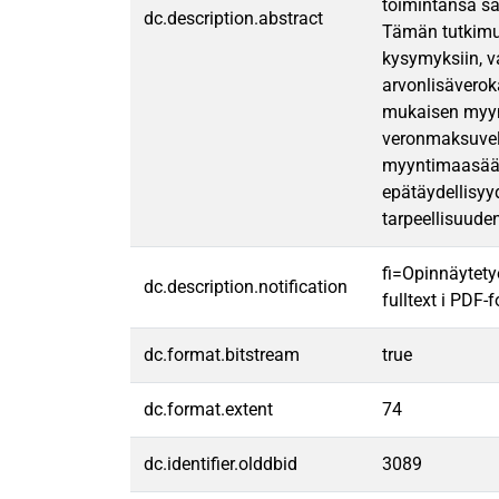
toimintansa sä
dc.description.abstract
Tämän tutkimuk
kysymyksiin, v
arvonlisäverok
mukaisen myyn
veronmaksuvelv
myyntimaasään
epätäydellisyy
tarpeellisuuden
fi=Opinnäytety
dc.description.notification
fulltext i PDF-
dc.format.bitstream
true
dc.format.extent
74
dc.identifier.olddbid
3089