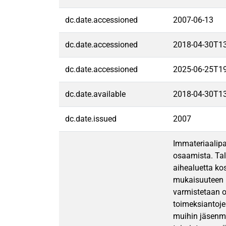
dc.date.accessioned
2007-06-13
dc.date.accessioned
2018-04-30T1
dc.date.accessioned
2025-06-25T1
dc.date.available
2018-04-30T1
dc.date.issued
2007
Immateriaalipa
osaamista. Ta
aihealuetta ko
mukaisuuteen ku
varmistetaan o
toimeksiantojen
muihin jäsenmai