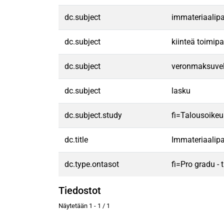
dc.subject
immateriaalipa
dc.subject
kiinteä toimip
dc.subject
veronmaksuvel
dc.subject
lasku
dc.subject.study
fi=Talousoike
dc.title
Immateriaalipal
dc.type.ontasot
fi=Pro gradu -
Tiedostot
Näytetään
1 - 1 / 1