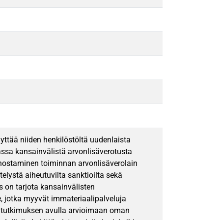
yttää niiden henkilöstöltä uudenlaista
sa kansainvälistä arvonlisäverotusta
nostaminen toiminnan arvonlisäverolain
elystä aiheutuvilta sanktioilta sekä
 on tarjota kansainvälisten
le, jotka myyvät immateriaalipalveluja
tyy tutkimuksen avulla arvioimaan oman