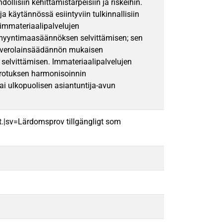
lisiin kehittämistarpeisiin ja riskeihin.
a käytännössä esiintyviin tulkinnallisiin
immateriaalipalvelujen
 myyntimaasäännöksen selvittämisen; sen
äverolainsäädännön mukaisen
 selvittämisen. Immateriaalipalvelujen
rotuksen harmonisoinnin
ai ulkopuolisen asiantuntija-avun
t.|sv=Lärdomsprov tillgängligt som