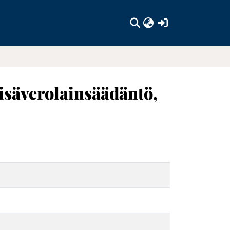
(current)
lisäverolainsäädäntö,