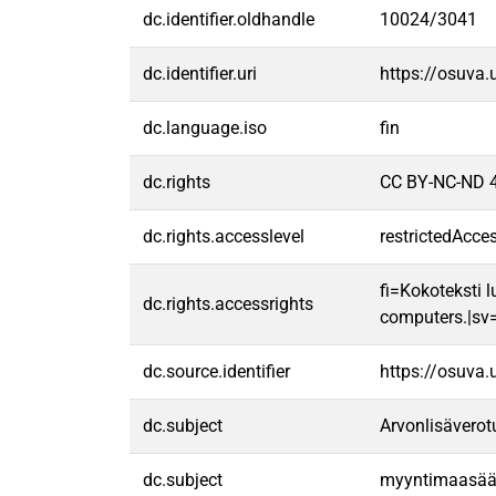
dc.identifier.oldhandle
10024/3041
dc.identifier.uri
https://osuva
dc.language.iso
fin
dc.rights
CC BY-NC-ND 4
dc.rights.accesslevel
restrictedAcce
fi=Kokoteksti l
dc.rights.accessrights
computers.|sv=F
dc.source.identifier
https://osuva
dc.subject
Arvonlisäverot
dc.subject
myyntimaasää