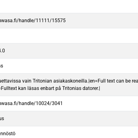
.uwasa.fi/handle/11111/15575
.0
ss
uettavissa vain Tritonian asiakaskoneilla.|en=Full text can be rea
ulltext kan läsas enbart på Tritonias datorer.|
.uwasa.fi/handle/10024/3041
us
nnöstö