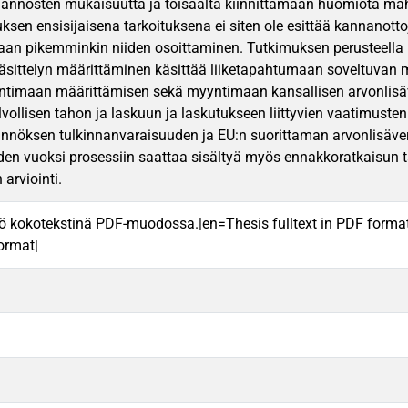
ännösten mukaisuutta ja toisaalta kiinnittämään huomiota mahdol
sen ensisijaisena tarkoituksena ei siten ole esittää kannanottoj
aan pikemminkin niiden osoittaminen. Tutkimuksen perusteella 
äsittelyn määrittäminen käsittää liiketapahtumaan soveltuvan
timaan määrittämisen sekä myyntimaan kansallisen arvonlis
ollisen tahon ja laskuun ja laskutukseen liittyvien vaatimusten
nöksen tulkinnanvaraisuuden ja EU:n suorittaman arvonlisäve
den vuoksi prosessiin saattaa sisältyä myös ennakkoratkaisun t
 arviointi.
ö kokotekstinä PDF-muodossa.|en=Thesis fulltext in PDF forma
format|