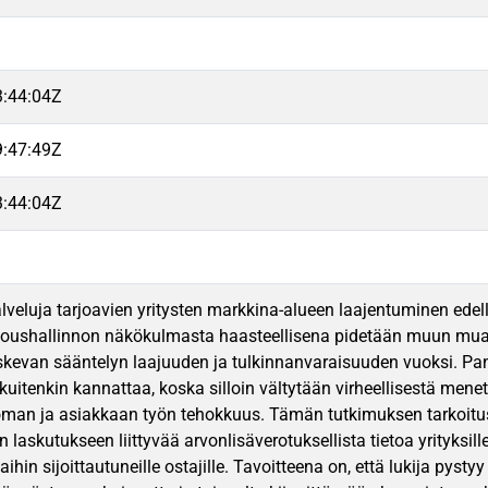
3:44:04Z
9:47:49Z
3:44:04Z
lveluja tarjoavien yritysten markkina-alueen laajentuminen edell
loushallinnon näkökulmasta haasteellisena pidetään muun muas
skevan sääntelyn laajuuden ja tulkinnanvaraisuuden vuoksi. Pa
itenkin kannattaa, koska silloin vältytään virheellisestä menett
man ja asiakkaan työn tehokkuus. Tämän tutkimuksen tarkoitus
 laskutukseen liittyvää arvonlisäverotuksellista tietoa yrityksil
hin sijoittautuneille ostajille. Tavoitteena on, että lukija pys