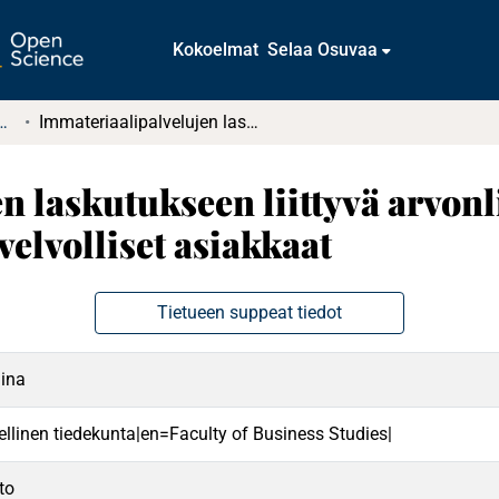
Kokoelmat
Selaa Osuvaa
t ja diplomityöt (rajattu saatavuus)
Immateriaalipalvelujen laskutukseen liittyvä arvonlisäverolainsäädäntö, EU:ssa sijaitsevat verovelvolliset asiakkaat
n laskutukseen liittyvä arvon
velvolliset asiakkaat
Tietueen suppeat tiedot
iina
ellinen tiedekunta|en=Faculty of Business Studies|
to