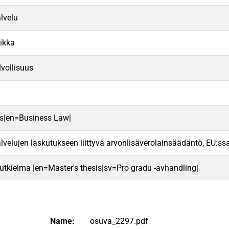
lvelu
aikka
vollisuus
us|en=Business Law|
velujen laskutukseen liittyvä arvonlisäverolainsäädäntö, EU:ssa 
 tutkielma |en=Master's thesis|sv=Pro gradu -avhandling|
Name:
osuva_2297.pdf