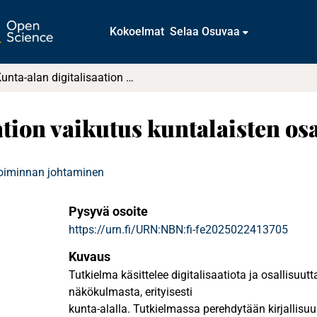
Kokoelmat
Selaa Osuvaa
Kunta-alan digitalisaation vaikutus kuntalaisten osallisuuteen
ation vaikutus kuntalaisten os
toiminnan johtaminen
Pysyvä osoite
https://urn.fi/URN:NBN:fi-fe2025022413705
Kuvaus
Tutkielma käsittelee digitalisaatiota ja osallisuutt
näkökulmasta, erityisesti
kunta-alalla. Tutkielmassa perehdytään kirjallis