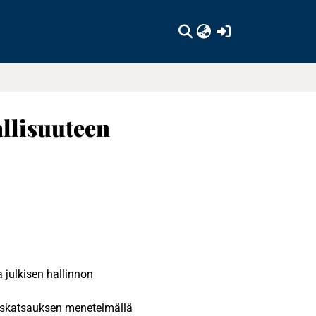
(current)
allisuuteen
a julkisen hallinnon
uuskatsauksen menetelmällä