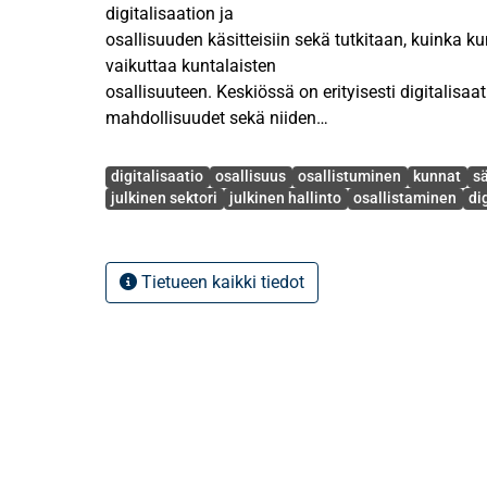
digitalisaation ja
osallisuuden käsitteisiin sekä tutkitaan, kuinka ku
vaikuttaa kuntalaisten
osallisuuteen. Keskiössä on erityisesti digitalisaa
mahdollisuudet sekä niiden
peilaaminen osallisuuteen.
Avainsanat
digitalisaatio
osallisuus
osallistuminen
kunnat
sä
Digitalisaation ja digitaaliseen yhteiskuntaan osa
julkinen sektori
julkinen hallinto
osallistaminen
di
haasteita ovat digitaaliset
kuilut. Digitalisaation ja osallistamisen prosesse
resurssit sekä moniin
Tietueen kaikki tiedot
inhimillisiin tekijöihin liittyvät asiat. Toisaalta di
hallinnon
kustannustehokkuutta ja myös kuntalaisten näkö
saantia sekä
asiointia. Digitalisaatio mahdollistaa erilaisia k
luovempaan
osallistumiseen, esimerkiksi virtuaalitilojen ja pe
Kuntien on