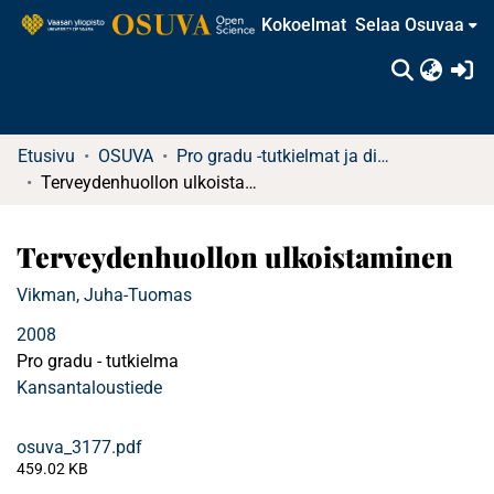
Kokoelmat
Selaa Osuvaa
(c
Etusivu
OSUVA
Pro gradu -tutkielmat ja diplomityöt
Terveydenhuollon ulkoistaminen
Terveydenhuollon ulkoistaminen
Vikman, Juha-Tuomas
2008
Pro gradu - tutkielma
Kansantaloustiede
osuva_3177.pdf
459.02 KB