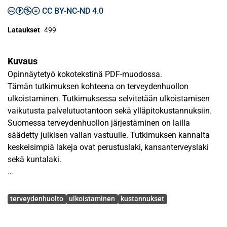
CC BY-NC-ND 4.0
Lataukset
499
Kuvaus
Opinnäytetyö kokotekstinä PDF-muodossa.
Tämän tutkimuksen kohteena on terveydenhuollon
ulkoistaminen. Tutkimuksessa selvitetään ulkoistamisen
vaikutusta palvelutuotantoon sekä ylläpitokustannuksiin.
Suomessa terveydenhuollon järjestäminen on lailla
säädetty julkisen vallan vastuulle. Tutkimuksen kannalta
keskeisimpiä lakeja ovat perustuslaki, kansanterveyslaki
sekä kuntalaki.
Tutkimus toteutetaan yhteistyössä Oululaisen Coronaria
Avainsanat
Hoitoketju Oy:n kanssa. Tutkimuksessa on mukana kaksi
terveydenhuolto
ulkoistaminen
kustannukset
julkishallinnon yksikköä, jotka ovat sopimussuhteessa
Coronaria Hoitoketjun Oy:n kanssa. Tutkimuksessa ovat